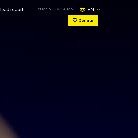
oad report
EN
CHANGE LANGUAGE:
Donate