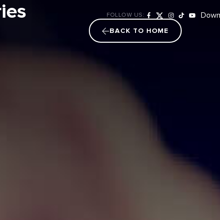
ies
Downl
FOLLOW US:
BACK TO HOME