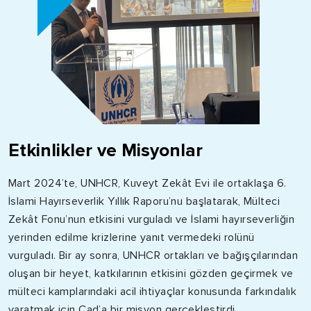
Etkinlikler ve Misyonlar
Mart 2024’te, UNHCR, Kuveyt Zekât Evi ile ortaklaşa 6.
İslami Hayırseverlik Yıllık Raporu’nu başlatarak, Mülteci
Zekât Fonu’nun etkisini vurguladı ve İslami hayırseverliğin
yerinden edilme krizlerine yanıt vermedeki rolünü
vurguladı. Bir ay sonra, UNHCR ortakları ve bağışçılarından
oluşan bir heyet, katkılarının etkisini gözden geçirmek ve
mülteci kamplarındaki acil ihtiyaçlar konusunda farkındalık
yaratmak için Çad’a bir misyon gerçekleştirdi.