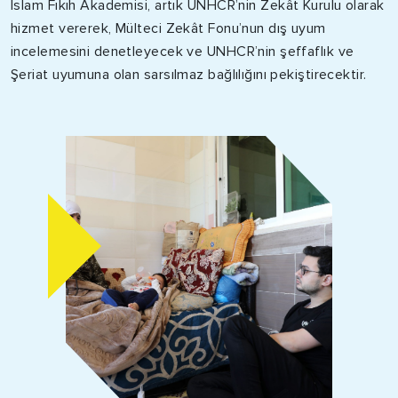
İslam Fıkıh Akademisi, artık
UNHCR’nin
Zekât
Kurulu olarak
hizmet vererek, Mülteci
Zekât
Fonu’nun dış uyum
incelemesini denetleyecek ve
UNHCR’nin
şeffaflık ve
Şeriat uyumuna olan sarsılmaz bağlılığını pekiştirecektir.