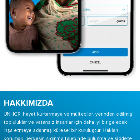
HAKKIMIZDA
UNHCR, hayat kurtarmaya ve mülteciler, yerinden edilmiş
topluluklar ve vatansız insanlar için daha iyi bir gelecek
inşa etmeye adanmış küresel bir kuruluştur. Hakları
korumak, herkesin sığınma talebinde bulunma ve şiddete,