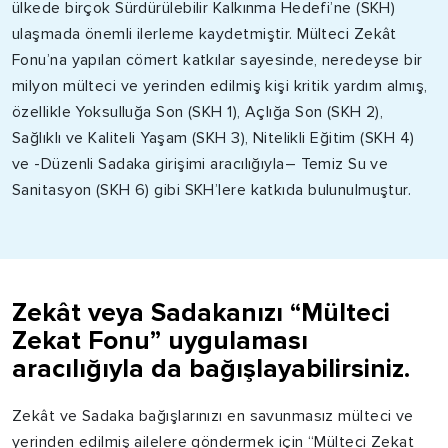
ülkede birçok Sürdürülebilir Kalkınma
Hedefi’ne
(
SKH
)
ulaşmada önemli ilerleme kaydetmiştir. Mülteci
Zekât
Fonu’na yapılan cömert katkılar sayesinde, neredeyse bir
milyon mülteci ve yerinden edilmiş kişi kritik yardım almış,
özellikle Yoksulluğa Son (
SKH
1), Açlığa Son (
SKH
2),
Sağlıklı ve Kaliteli Yaşam (
SKH
3), Nitelikli Eğitim (
SKH
4)
ve
-Düzenli Sadaka
girişimi aracılığıyla
–
Temiz Su ve
Sanitasyon (
SKH
6) gibi
SKH’lere
katkıda bulunulmuştur.
Zekât veya Sadakanızı “Mülteci
Zekat Fonu” uygulaması
aracılığıyla da bağışlayabilirsiniz.
Zekât ve Sadaka bağışlarınızı en savunmasız mülteci ve
yerinden edilmiş ailelere göndermek için “Mülteci Zekat