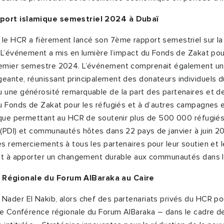
port islamique semestriel 2024 à Dubaï
le HCR a fièrement lancé son 7
ème
rapport semestriel sur la
 L’événement a mis en lumière l’impact du Fonds de Zakat pou
emier semestre 2024. L’événement comprenait également un
eante, réunissant principalement des donateurs individuels 
 une générosité remarquable de la part des partenaires et d
u Fonds de Zakat pour les réfugiés et à d’autres campagnes 
mique permettant au HCR de soutenir plus de 500 000 réfugié
 (PDI) et communautés hôtes dans 22 pays de janvier à juin 
s remerciements à tous les partenaires pour leur soutien et 
ant à apporter un changement durable aux communautés dans l
Régionale du Forum AlBaraka au Caire
ader El Nakib, alors chef des partenariats privés du HCR po
e
Conférence régionale du Forum AlBaraka – dans le cadre d