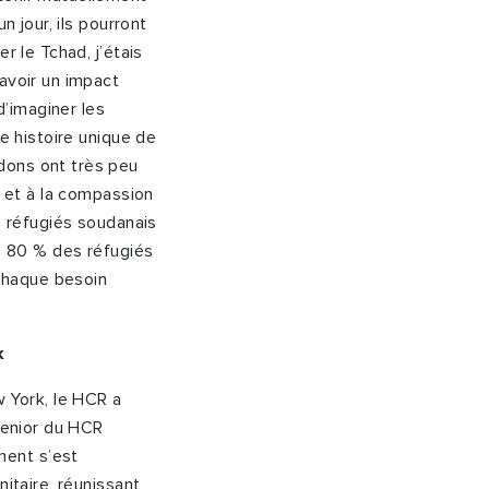
n jour, ils pourront
r le Tchad, j’étais
avoir un impact
d’imaginer les
ne histoire unique de
dons ont très peu
é et à la compassion
s réfugiés soudanais
de 80 % des réfugiés
chaque besoin
k
 York, le HCR a
 senior du HCR
ment s’est
nitaire, réunissant