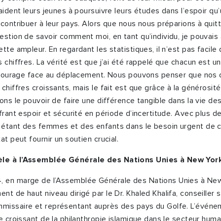
aident leurs jeunes à poursuivre leurs études dans l’espoir qu’u
contribuer à leur pays. Alors que nous nous préparions à quitte
estion de savoir comment moi, en tant qu’individu, je pouvais 
tte ampleur. En regardant les statistiques, il n’est pas facile 
 chiffres. La vérité est que j’ai été rappelé que chacun est u
t courage face au déplacement. Nous pouvons penser que nos 
chiffres croissants, mais le fait est que grâce à la générosit
vons le pouvoir de faire une différence tangible dans la vie de
ffrant espoir et sécurité en période d’incertitude. Avec plus 
 étant des femmes et des enfants dans le besoin urgent de 
at peut fournir un soutien crucial.
le à l’Assemblée Générale des Nations Unies à New Yor
 en marge de l’Assemblée Générale des Nations Unies à New
nt de haut niveau dirigé par le Dr. Khaled Khalifa, conseiller
missaire et représentant auprès des pays du Golfe. L’événe
e croissant de la philanthropie islamique dans le secteur huma