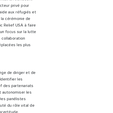
cteur privé pour
aide aux réfugiés et
 la cérémonie de
c Relief USA à faire
n focus sur la lutte
 collaboration
éplacées les plus
ge de diriger et de
dentifier les
ef des partenariats
t autonomiser les
Des panélistes
té du rôle vital de
ncertitude.