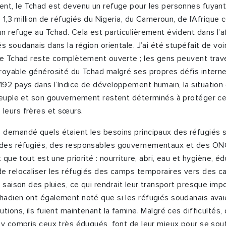
nt, le Tchad est devenu un refuge pour les personnes fuyant
e 1,3 million de réfugiés du Nigeria, du Cameroun, de l’Afrique 
n refuge au Tchad. Cela est particulièrement évident dans l’af
s soudanais dans la région orientale. J’ai été stupéfait de voir
le Tchad reste complètement ouverte ; les gens peuvent trave
royable générosité du Tchad malgré ses propres défis intern
192 pays dans l’Indice de développement humain, la situation
peuple et son gouvernement restent déterminés à protéger ceu
leurs frères et sœurs.
demandé quels étaient les besoins principaux des réfugiés s
des réfugiés, des responsables gouvernementaux et des ONG
 que tout est une priorité : nourriture, abri, eau et hygiène, éd
de relocaliser les réfugiés des camps temporaires vers des 
a saison des pluies, ce qui rendrait leur transport presque im
adien ont également noté que si les réfugiés soudanais avaien
utions, ils fuient maintenant la famine. Malgré ces difficultés
 y compris ceux très éduqués, font de leur mieux pour se sou