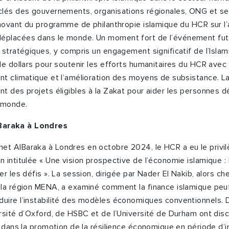
clés des gouvernements, organisations régionales, ONG et se
nnovant du programme de philanthropie islamique du HCR sur l’
placées dans le monde. Un moment fort de l’événement fut
 stratégiques, y compris un engagement significatif de l’Islami
de dollars pour soutenir les efforts humanitaires du HCR avec u
t climatique et l’amélioration des moyens de subsistance. La
t des projets éligibles à la Zakat pour aider les personnes d
e monde.
araka à Londres
t AlBaraka à Londres en octobre 2024, le HCR a eu le privilè
intitulée « Une vision prospective de l’économie islamique : I
r les défis ». La session, dirigée par Nader El Nakib, alors ch
 la région MENA, a examiné comment la finance islamique peu
uire l’instabilité des modèles économiques conventionnels. 
rsité d’Oxford, de HSBC et de l’Université de Durham ont discu
e dans la promotion de la résilience économique en période d’i