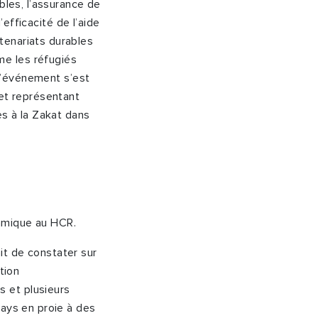
bles, l’assurance de
’efficacité de l’aide
tenariats durables
me les réfugiés
 L’événement s’est
 et représentant
es à la Zakat dans
slamique au HCR.
ait de constater sur
tion
 et plusieurs
pays en proie à des