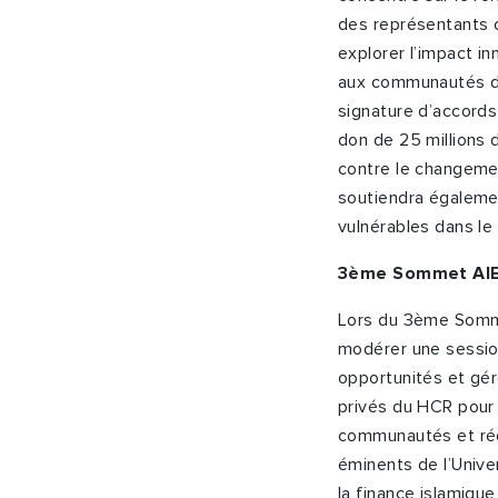
des représentants 
explorer l’impact i
aux communautés dé
signature d’accords
don de 25 millions 
contre le changemen
soutiendra égalemen
vulnérables dans l
3
ème
Sommet AlB
Lors du 3
ème
Somme
modérer une session 
opportunités et gére
privés du HCR pour
communautés et réd
éminents de l’Unive
la finance islamiqu