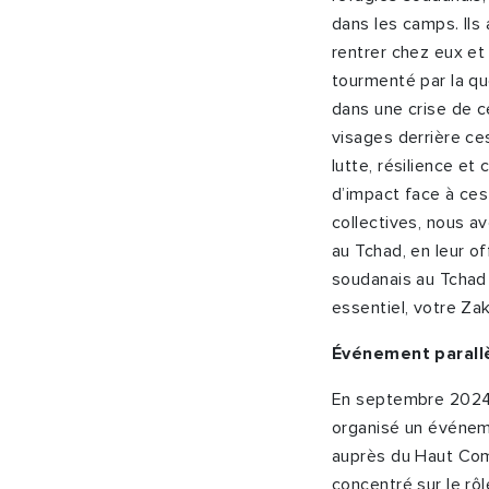
dans les camps. Ils 
rentrer chez eux et 
tourmenté par la qu
dans une crise de ce
visages derrière ces
lutte, résilience e
d’impact face à ces 
collectives, nous a
au Tchad, en leur o
soudanais au Tchad
essentiel, votre Zak
Événement parallè
En septembre 2024,
organisé un événeme
auprès du Haut Com
concentré sur le rôl