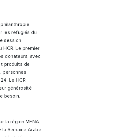
 philanthropie
r les réfugiés du
e session
du HCR. Le premier
es donateurs, avec
et produits de
s, personnes
2024. Le HCR
leur générosité
e besoin.
ur la région MENA,
e la Semaine Arabe