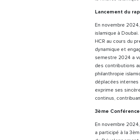
Lancement du rap
En novembre 2024, 
islamique à Doubaï.
HCR au cours du pr
dynamique et engag
semestre 2024 a vu
des contributions a
philanthropie isla
déplacées internes
exprime ses sincère
continus, contribu
3
ème
Conférence 
En novembre 2024, N
a participé à la 3
èm