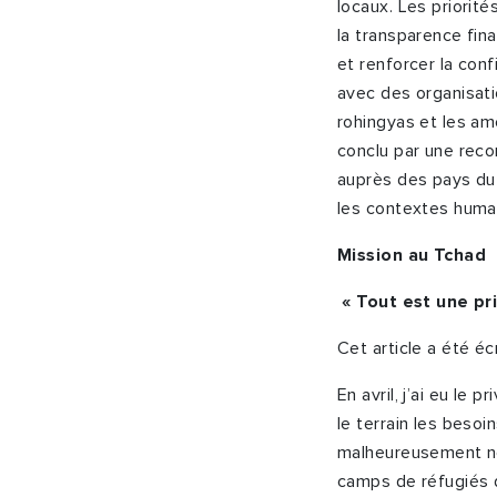
locaux. Les priorité
la transparence finan
et renforcer la con
avec des organisat
rohingyas et les amé
conclu par une reco
auprès des pays du 
les contextes human
Mission au Tchad
« Tout est une pri
Cet article a été éc
En avril, j’ai eu le
le terrain les besoi
malheureusement né
camps de réfugiés d