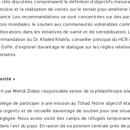
s clés discutées comprenaient la définition d’objectifs mesura
cière et la réalisation de visites sur le terrain pour améliorer l
fiance. Les recommandations se sont concentrées sur des par
ions mondiales, le soutien aux communautés vulnérables com
liorations dans les initiatives de santé et de sensibilisation.
mmandation du Dr. Khaled Khalifa, conseiller principal du HCR
Golfe, d’explorer davantage le dialogue sur les règles relativ
itaires.
orité »
rit par Mehdi Zidani, responsable senior de la philanthropie i
 privilège de participer à une mission au Tchad. Notre objectif ét
ns urgents et de recueillir davantage de soutien pour une situa
gligée. Nous avons visité des camps de réfugiés temporaires
ans l’est du pays. En raison de sa position centrale près de 