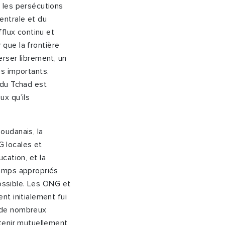
 les persécutions
centrale et du
flux continu et
 que la frontière
rser librement, un
es importants.
 du Tchad est
x qu’ils
oudanais, la
 locales et
ucation, et la
camps appropriés
possible. Les ONG et
t initialement fui
, de nombreux
tenir mutuellement