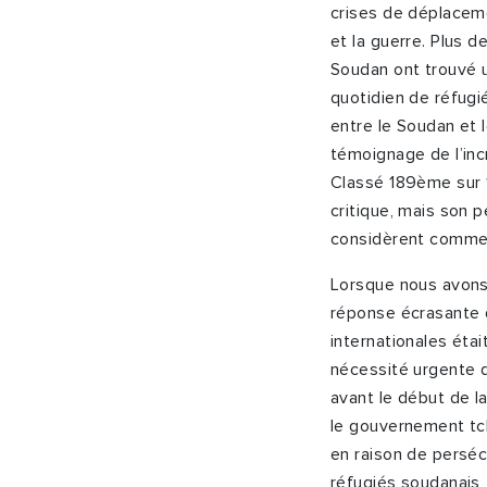
crises de déplaceme
et la guerre. Plus d
Soudan ont trouvé u
quotidien de réfugié
entre le Soudan et 
témoignage de l’inc
Classé 189
ème
sur 
critique, mais son 
considèrent comme 
Lorsque nous avons 
réponse écrasante 
internationales était
nécessité urgente 
avant le début de l
le gouvernement tch
en raison de perséc
réfugiés soudanais,