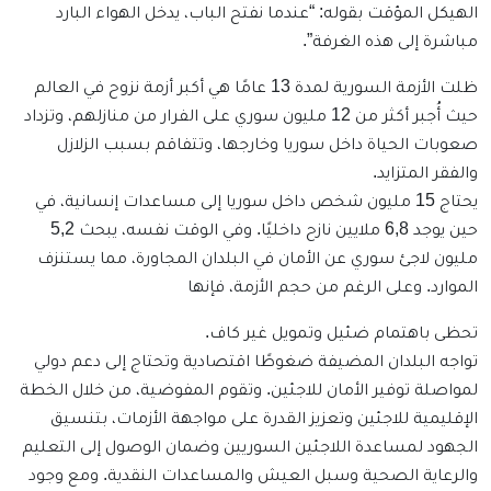
الهيكل المؤقت بقوله: “عندما نفتح الباب، يدخل الهواء البارد
مباشرة إلى هذه الغرفة”.
ظلت الأزمة السورية لمدة 13 عامًا هي أكبر أزمة نزوح في العالم
حيث أُجبر أكثر من 12 مليون سوري على الفرار من منازلهم، وتزداد
صعوبات الحياة داخل سوريا وخارجها، وتتفاقم بسبب الزلازل
والفقر المتزايد.
يحتاج 15 مليون شخص داخل سوريا إلى مساعدات إنسانية، في
حين يوجد 6,8 ملايين نازح داخليًا. وفي الوقت نفسه، يبحث 5,2
مليون لاجئ سوري عن الأمان في البلدان المجاورة، مما يستنزف
الموارد. وعلى الرغم من حجم الأزمة، فإنها
تحظى باهتمام ضئيل وتمويل غير كاف.
تواجه البلدان المضيفة ضغوطًا اقتصادية وتحتاج إلى دعم دولي
لمواصلة توفير الأمان للاجئين. وتقوم المفوضية، من خلال الخطة
الإقليمية للاجئين وتعزيز القدرة على مواجهة الأزمات، بتنسيق
الجهود لمساعدة اللاجئين السوريين وضمان الوصول إلى التعليم
والرعاية الصحية وسبل العيش والمساعدات النقدية. ومع وجود