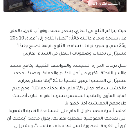
المشاهدة الآن
حيث يتراكم الثلج في الخارج، يشعر محمد، وهو أب لاجئ، بالقلق
على سلامة ودفء عائلته قائلًا: “تصل الثلوج إلى أعماق 10 و20
و25 سم. وبمجرد توقف تساقط الثلوج، فإنها تصبح جليدًا”،
مشيرًا إلى تحديات وصعوبات التنقل في الشتاء القارس.
خلال درجات الحرارة المتجمدة والعواصف الثلجية، يكافح محمد
والأسر اللاجئة الأخرى من أجل الدفء والحماية. ويضيف محمد
مشيرًا إلى الخشب الرقيق للملجأ قائلًا: “إنها تمطر بغزارة،
والخشب سمكه حوالي 2,5 ملم، فلا يمكنه حمايتنا”. ومع عدم
كفاية المأوى والتهديد المستمر بتسرب الهواء البارد، أصبحت
ظروفهم المعيشية أكثر خطورة.
تعتمد أسرة محمد طوال العام على المساعدة النقدية الشهرية
التي تقدمها المفوضية لتغطية نفقاتها. يقول محمد: “يمكنك أن
ترى أن الغرفة المجاورة ليس لها سقف مناسب”، ويشير إلى