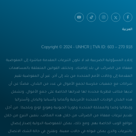
العربية
Copyright © 2024 - UNHCR | TVA ID: 603 – 270 918
إخلاء المسؤولية الضريبية قد لا تكون التبرعات المقدمة مباشرة إلى المفوضية
معفاة من الضرائب في بلد إقامتك. وتختلف القوانين المتعلقة بالمساهمات
المقدمة إلى وكالات الأمم المتحدة من بلد إلى آخر. غير أن المفوضية تقيم
شراكات مع جمعيات مكرسة لجمع الأموال في عدد من البلدان، فضلًا عن أن
لديها مكاتب قطرية محددة لها قدراتها الخاصة على جمع الأموال. وتشمل
هذه البلدان الولايات المتحدة الأمريكية وألمانيا وأسبانيا واليابان وأستراليا
وإيطاليا وكندا والمملكة المتحدة وكوريا الجنوبية وهونغ كونغ وبلجيكا. من أجل
تقديم تبرعات معفاة من الضرائب من خلال هذه المكاتب، يتعين التبرع من خلال
مواقع الويب الخاصة بهم. ومع ذلك، يمكن للمفوضية الدولية إصدار إيصال
بالتبرعات والذي يمكن قبوله في حالات معينة. ونقترح في حالة الشك الاتصال