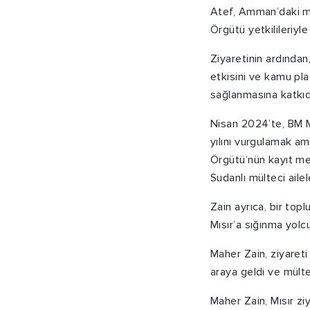
Atef, Amman’daki mis
Örgütü yetkilileriyl
Ziyaretinin ardında
etkisini ve kamu pla
sağlanmasına katkıd
Nisan 2024’te, BM Mü
yılını vurgulamak am
Örgütü’nün kayıt mer
Sudanlı mülteci ailele
Zain ayrıca, bir top
Mısır’a sığınma yolcul
Maher Zain, ziyareti
araya geldi ve mülte
Maher Zain, Mısır z