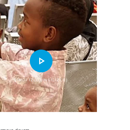
ŞIMDI İZLE (İNGILIZCE)