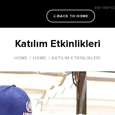
BİZİ TAKİP E
BACK TO HOME
Katılım Etkinlikleri
HOME
/
HOME
/
KATILIM ETKINLIKLERI