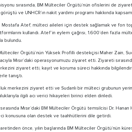
yonu sırasında, BM Mülteciler Örgütü’nün ofislerini de ziyaret
e görüştü ve UNHCR’ın nakit yardımı programı hakkında kapsamlı 
n, Mostafa Atef, mülteci aileleri için destek sağlamak ve fon t
tformlarını kullandı. Atef’in eylem çağrısı, 1.600’den fazla mül
a bulundu.
lteciler Örgütü’nün Yüksek Profilli destekçisi Maher Zain, Suda
acıyla Mısır’daki operasyonumuzu ziyaret etti. Ziyareti sırasın
kezini ziyaret etti, kayıt ve koruma süreci hakkında bilgilendir
rle tanıştı.
luluk merkezini ziyaret etti ve Sudanlı bir mülteci grubunun yer
uklarıyla ilgili acı verici hikayeleri birinci elden dinledi.
 sırasında Mısır’daki BM Mülteciler Örgütü temsilcisi Dr. Hanan
ci konusuna olan destek ve taahhütlerini dile getirdi.
iyaretinden önce, yılın başlarında BM Mülteciler Örgütü’nün kü