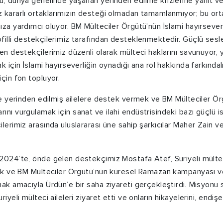
ü, dünya genelinde yaşanan yerinden edilme krizlerine yanıt
 kararlı ortaklarımızın desteği olmadan tamamlanmıyor; bu ortak
za yardımcı oluyor. BM Mülteciler Örgütü’nün İslami hayırseverl
illi destekçilerimiz tarafından desteklenmektedir. Güçlü sesler
en destekçilerimiz düzenli olarak mülteci haklarını savunuyor, 
k için İslami hayırseverliğin oynadığı ana rol hakkında farkındal
çin fon topluyor.
 ve yerinden edilmiş ailelere destek vermek ve BM Mülteciler Ö
nı vurgulamak için sanat ve ilahi endüstrisindeki bazı güçlü isim
lerimiz arasında uluslararası üne sahip şarkıcılar Maher Zain 
2024’te, önde gelen destekçimiz Mostafa Atef, Suriyeli mülteci
mak ve BM Mülteciler Örgütü’nün küresel Ramazan kampanyası v
ak amacıyla Ürdün’e bir saha ziyareti gerçekleştirdi. Misyonu s
iyeli mülteci aileleri ziyaret etti ve onların hikayelerini, endişel