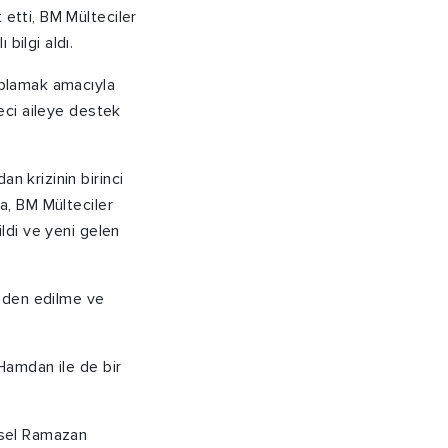
 etti, BM Mülteciler
bilgi aldı.
oplamak amacıyla
teci aileye destek
n krizinin birinci
da, BM Mülteciler
ildi ve yeni gelen
inden edilme ve
 Hamdan ile de bir
resel Ramazan