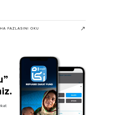
HA FAZLASINI OKU
u”
iz.
ekat