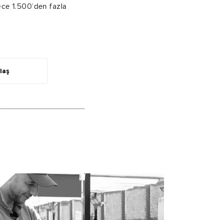
ece 1.500’den fazla
laş