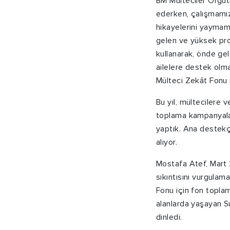
BM Mülteciler Örgüt
ederken, çalışmamız
hikayelerini yaymamı
gelen ve yüksek prof
kullanarak, önde gel
ailelere destek olma
Mülteci Zekât Fonu i
Bu yıl, mültecilere
toplama kampanyaları
yaptık. Ana destekçi
alıyor.
Mostafa Atef, Mart 
sıkıntısını vurgula
Fonu için fon toplam
alanlarda yaşayan Sur
dinledi.