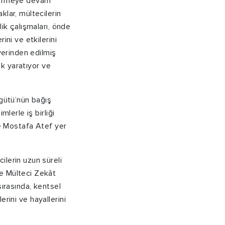
 vermeye devam
lar, mültecilerin
ik çalışmaları, önde
ini ve etkilerini
yerinden edilmiş
ık yaratıyor ve
rgütü’nün bağış
lerle iş birliği
ve Mostafa Atef yer
lerin uzun süreli
e Mülteci Zekât
ırasında, kentsel
erini ve hayallerini