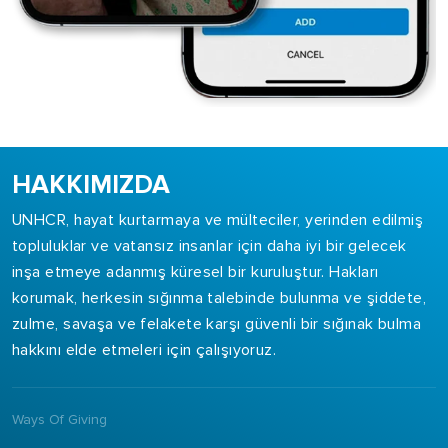
HAKKIMIZDA
UNHCR, hayat kurtarmaya ve mülteciler, yerinden edilmiş
topluluklar ve vatansız insanlar için daha iyi bir gelecek
inşa etmeye adanmış küresel bir kuruluştur. Hakları
korumak, herkesin sığınma talebinde bulunma ve şiddete,
zulme, savaşa ve felakete karşı güvenli bir sığınak bulma
hakkını elde etmeleri için çalışıyoruz.
Ways Of Giving