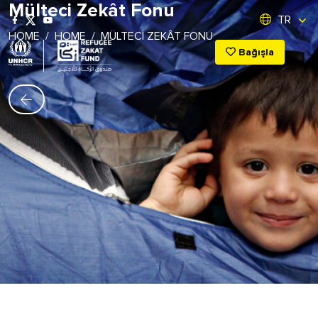
Mülteci Zekât Fonu
Skip to content
TR
HOME
/
HOME
/
MÜLTECI ZEKÂT FONU
Bağışla