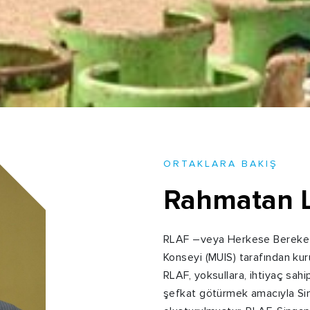
ORTAKLARA BAKIŞ
Rahmatan L
RLAF –veya Herkese Bereket 
Konseyi (MUIS) tarafından kur
RLAF, yoksullara, ihtiyaç sah
şefkat götürmek amacıyla Si