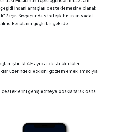
apur’daki Müslüman topluluğundan muazzam
çeşitli insani amaçları desteklemesine olanak
NHCR için Singapur’da stratejik bir uzun vadeli
ilme konularını güçlü bir şekilde
lamıştır. RLAF ayrıca, destekledikleri
uluklar üzerindeki etkisini gözlemlemek amacıyla
 desteklerini genişletmeye odaklanarak daha