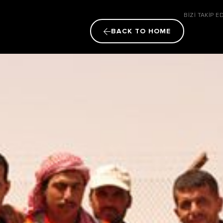
in Vakfı
BİZİ TAKİP E
BACK TO HOME
I