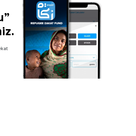
u”
iz.
ekat