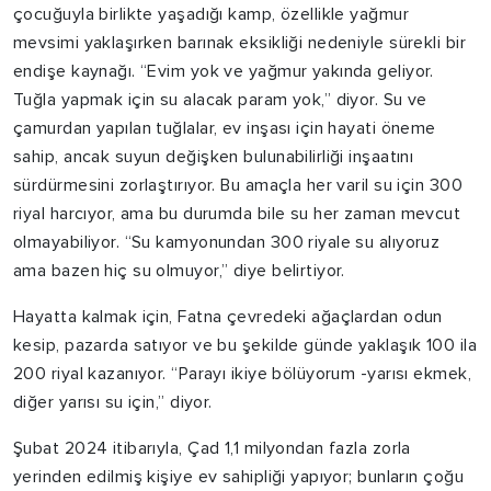
çocuğuyla birlikte yaşadığı kamp, özellikle yağmur
mevsimi yaklaşırken barınak eksikliği nedeniyle sürekli bir
endişe kaynağı. “Evim yok ve yağmur yakında geliyor.
Tuğla yapmak için su alacak param yok,” diyor. Su ve
çamurdan yapılan tuğlalar, ev inşası için hayati öneme
sahip, ancak suyun değişken bulunabilirliği inşaatını
sürdürmesini zorlaştırıyor. Bu amaçla her varil su için 300
riyal harcıyor, ama bu durumda bile su her zaman mevcut
olmayabiliyor. “Su kamyonundan 300 riyale su alıyoruz
ama bazen hiç su olmuyor,” diye belirtiyor.
Hayatta kalmak için, Fatna çevredeki ağaçlardan odun
kesip, pazarda satıyor ve bu şekilde günde yaklaşık 100 ila
200 riyal kazanıyor. “Parayı ikiye bölüyorum -yarısı ekmek,
diğer yarısı su için,” diyor.
Şubat 2024 itibarıyla, Çad 1,1 milyondan fazla zorla
yerinden edilmiş kişiye ev sahipliği yapıyor; bunların çoğu