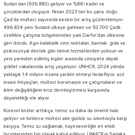
Sudan’dan (936.880) geliyor ve %88’i kadın ve
çocuklardan oluşuyor. Nisan 2023’ten bu yana, doğu
Çad’da mülteci sayısında keskin bir artış gözlemleniyor.
496.834 yeni Sudanlı ülkeye gelirken ve 93.700 Çadlı,
özellikle çatışma bölgelerinden yani Darfur’dan ülkesine
geri döndü. Aşırı kalabalık sınır noktaları, barınak, gıda ve
psikososyal destek gibi temel hizmetlerden yoksun ve
yeni yerinden edilmiş kişiler arasında cinsiyete dayalı
şiddet vakalarında artış yaşanıyor. UNHCR, 2024 yılında
yaklaşık 1.4 milyon insana yardım etmeyi hedefliyor; acil
insani ihtiyaçları, mülteci korumasını ve çatışmaların ve
iklim değişikliğinin krizi derinleştirmesi karşısında
dayanıklılığı ele alıyor.
Küresel krizler arttıkça, temiz su daha da önemli hale
geliyor ve binlerce mülteci aile günlük su sıkıntısıyla karşı
karşıya. Temiz su sağlamak, hayırseverliğin en etkili
biçimlerinden biri olarak kabul ediliyor. UNHCR’ın Sadaka