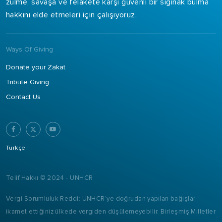
zulme, savaşa ve felakete karşı güvenli bir sığınak bulma
hakkını elde etmeleri için çalışıyoruz.
Ways Of Giving
Donate your Zakat
Tribute Giving
Contact Us
Türkçe
Telif Hakkı © 2024 - UNHCR
Vergi Sorumluluk Reddi: UNHCR’ye doğrudan yapılan bağışlar,
ikamet ettiğiniz ülkede vergiden düşülemeyebilir. Birleşmiş Milletler