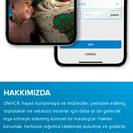
HAKKIMIZDA
UNHCR, hayat kurtarmaya ve mülteciler, yerinden edilmiş
topluluklar ve vatansız insanlar için daha iyi bir gelecek
inşa etmeye adanmış küresel bir kuruluştur. Hakları
korumak, herkesin sığınma talebinde bulunma ve şiddete,