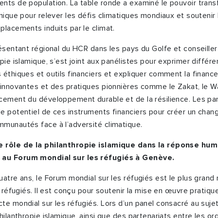
nts de population. La table ronde a examiné le pouvoir trans
amique pour relever les défis climatiques mondiaux et souten
placements induits par le climat.
ésentant régional du HCR dans les pays du Golfe et conseiller 
pie islamique, s’est joint aux panélistes pour exprimer différe
 éthiques et outils financiers et expliquer comment la finance
 innovantes et des pratiques pionnières comme le Zakat, le W
cement du développement durable et de la résilience. Les pa
e potentiel de ces instruments financiers pour créer un chan
munautés face à l’adversité climatique.
 rôle de la philanthropie islamique dans la réponse huma
au Forum mondial sur les réfugiés à Genève.
uatre ans, le Forum mondial sur les réfugiés est le plus gran
s réfugiés. Il est conçu pour soutenir la mise en œuvre pratiqu
te mondial sur les réfugiés. Lors d’un panel consacré au sujet
hilanthropie islamique, ainsi que des partenariats entre les or