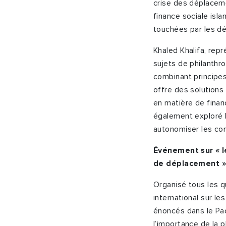
crise des déplaceme
finance sociale isl
touchées par les dé
Khaled Khalifa, repr
sujets de philanthro
combinant principes
offre des solutions
en matière de finan
également exploré l
autonomiser les com
Événement sur « le
de déplacement » 
Organisé tous les q
international sur le
énoncés dans le Pac
l’importance de la p