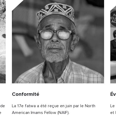
Conformité
É
ide
La 17e fatwa a été reçue en juin par le North
Le
e
American Imams Fellow (NAIF).
et