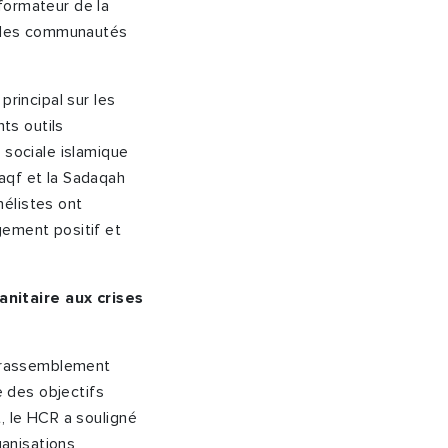
formateur de la
ir les communautés
principal sur les
nts outils
 sociale islamique
aqf et la Sadaqah
nélistes ont
gement positif et
nitaire aux crises
d rassemblement
e des objectifs
, le HCR a souligné
ganisations