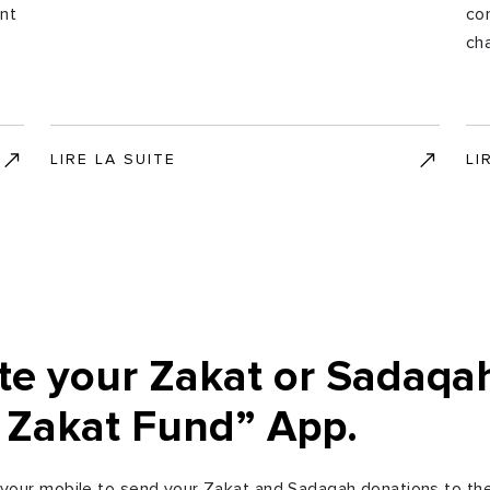
ent
con
ch
LIRE LA SUITE
LI
te your Zakat or Sadaqa
 Zakat Fund” App.
our mobile to send your Zakat and Sadaqah donations to th