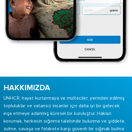
HAKKIMIZDA
UNHCR, hayat kurtarmaya ve mülteciler, yerinden edilmiş
topluluklar ve vatansız insanlar için daha iyi bir gelecek
inşa etmeye adanmış küresel bir kuruluştur. Hakları
korumak, herkesin sığınma talebinde bulunma ve şiddete,
zulme, savaşa ve felakete karşı güvenli bir sığınak bulma