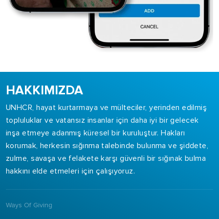
HAKKIMIZDA
UNHCR, hayat kurtarmaya ve mülteciler, yerinden edilmiş
topluluklar ve vatansız insanlar için daha iyi bir gelecek
inşa etmeye adanmış küresel bir kuruluştur. Hakları
korumak, herkesin sığınma talebinde bulunma ve şiddete,
zulme, savaşa ve felakete karşı güvenli bir sığınak bulma
hakkını elde etmeleri için çalışıyoruz.
Ways Of Giving