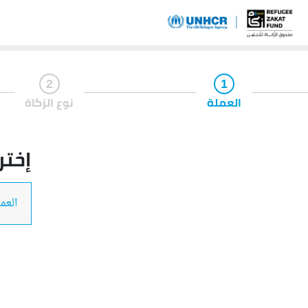
2
1
العملة
نوع الزكاة
إختر