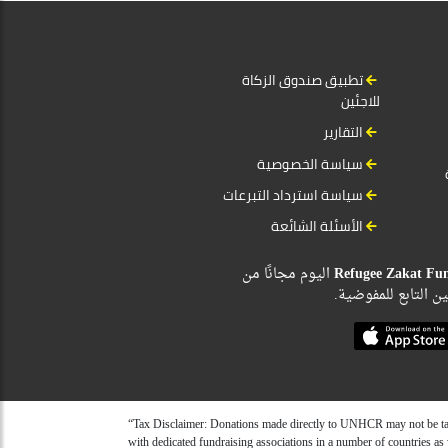
تطبيق صندوق الزكاة
للاجئين
التقارير
سياسة الخصوصية
سياسة استرداد التبرعات
الأسئلة الشائعة
اليوم مجانًا من
Refugee Zakat Fu
ين التابع للمفوضية
“Tax Disclaimer: Donations made directly to UNHCR may not be tax
with dedicated fundraising associations in a number of countries as