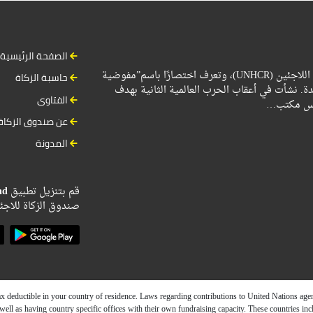
الصفحة الرئيسية
المفوضية السامية للأمم المتحدة لشؤون اللاجئين (UNHCR)، وتعرف اختصارًا باسم”مفوضية
حاسبة الزكاة
ة. نشأت في أعقاب الحرب العالمية الثانية بهدف
الفتاوى
أسيس مكتب
عن صندوق الزكاة
المدونة
nd
قم بتنزيل تطبيق
صندوق الزكاة للاجئ.
 deductible in your country of residence. Laws regarding contributions to United Nations ag
 well as having country specific offices with their own fundraising capacity. These countries i