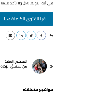
في آية التوبة: 60)، ولا يأخذ منها شيئًا في مقابل إيصاله لتلك الأموال، وإذا تحتّم أخذ أجر أو رسوم فتكون من خارج مبلغ الزكاة.
اقرا الفتوى الكاملة هنا
P
من يستحقّ الزكاة م
o
s
t
N
a
v
i
g