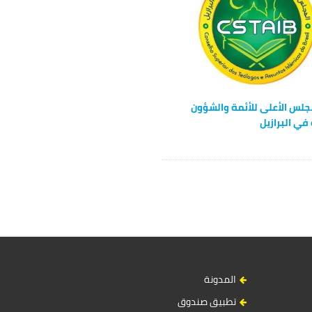
لس الأعلى للأئمة والشؤون
 في البرازيل
المدونة
تطبيق صندوق