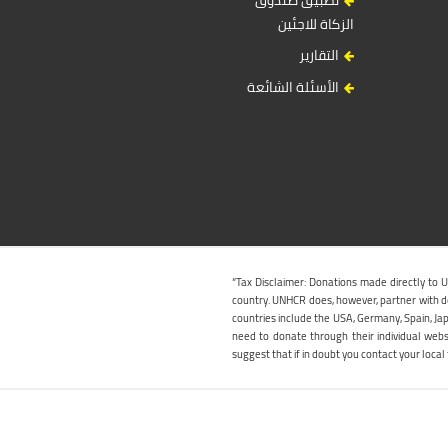
الزكاة للاجئين
التقارير
الأسئلة الشائعة
“Tax Disclaimer: Donations made directly to 
country. UNHCR does, however, partner with ded
countries include the USA, Germany, Spain, Jap
need to donate through their individual web
suggest that if in doubt you contact your local t