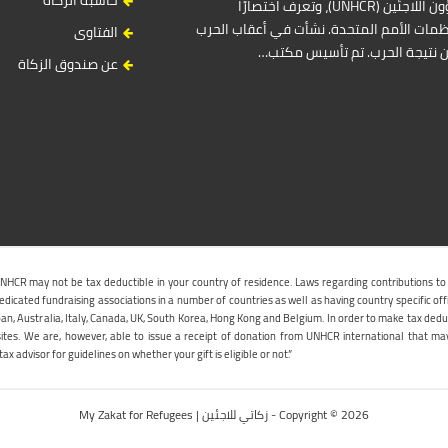
المفوضية السامية للأمم المتحدة لشؤون اللاجئين (UNHCR)، وتعرف اختصارًا
مات الأمم المتحدة. نشأت في أعقاب الحرب
الفتاوى
ين نتيجة الحرب. تم تأسيس مكتب…
عن صندوق الزكاة
UNHCR may not be tax deductible in your country of residence. Laws regarding contributions to
icated fundraising associations in a number of countries as well as having country specific off
an, Australia, Italy, Canada, UK, South Korea, Hong Kong and Belgium. In order to make tax dedu
sites. We are, however, able to issue a receipt of donation from UNHCR international that ma
ax advisor for guidelines on whether your gift is eligible or not.”
Copyright © 2026 - زكاتي للاجئين | My Zakat for Refugees