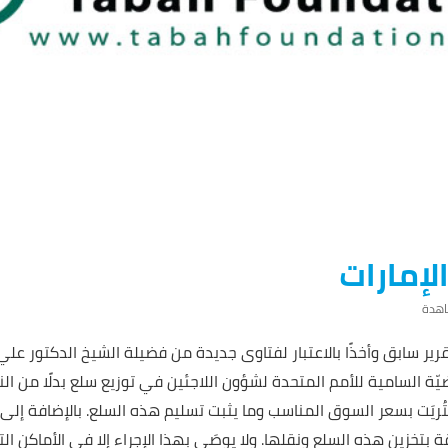
لإمارات
رير سابق وأخذًا بالاعتبار لفتاوى جديدة من فضيلة الشيخ الدكتور ع
ة السامية للأمم المتحدة لشؤون اللاجئين في توزيع سلع بدلًا من ا
اشتُريَت بسعر السوق المناسب وما يثبت تسليم هذه السلع. بالإضافة إل
بتخزين هذه السلع ونقلها. ولا يوصَى بهذا الإجراء إلا في الأماكن الت