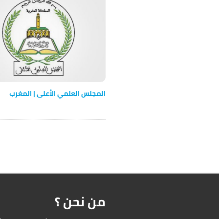
i
g
a
t
i
o
n
المجلس‭ ‬العلمي‭ ‬الأعلى‭ ‬| ‬المغرب
من نحن ؟