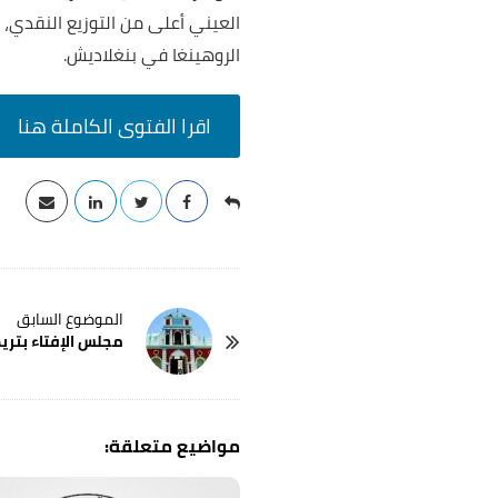
العيني أعلى من التوزيع النقدي، أ
الروهينغا في بنغلاديش.
اقرا الفتوى الكاملة هنا
P
مجلس‭ ‬الإفتاء‭ ‬بتريم | اليمن
o
s
t
N
a
v