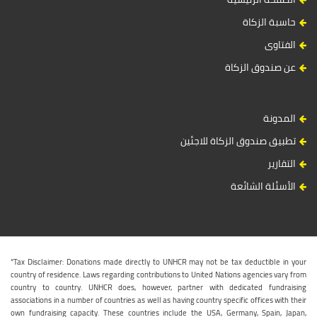
حاسبة الزكاة
الفتاوى
عن صندوق الزكاة
المدونة
تطبيق صندوق الزكاة للاجئين
التقارير
الأسئلة الشائعة
“Tax Disclaimer: Donations made directly to UNHCR may not be tax deductible in your
country of residence. Laws regarding contributions to United Nations agencies vary from
country to country. UNHCR does, however, partner with dedicated fundraising
associations in a number of countries as well as having country specific offices with their
own fundraising capacity. These countries include the USA, Germany, Spain, Japan,