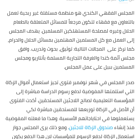
المجلس الفقهي الكندي هو منظمة مستقلة غير ربحية تعمل
بالتعاون مع فقهاء لتكون مرجعاً للمسائل المتعلقة بالطعام
الحلال وغيره لمصلحة المستهلكين المسلمين. يهدف المجلس
إلى العمل مع كل المسلمين المهتمين بمسائل الحلال والحرام،
كما نركز على المجالات التالية: توثيق، بحوث وتدريب. وافق
مجلس أئمة كندا والغرفة التجارية المسلمة بأنتاريو ومجلس
المسلمين ببيل على عمل المجلس.
صدر المجلس في شهر نوفمبر فتوى تجيز استعمال أموال الزكاة
التي استلمتها المفوضية لدفع رسوم الدراسة مباشرة إلى
المؤسسة التعليمية لصالح اللاجئين المستحقين. أكدت الفتوى
أن الأصل في الزكاة توزيعها للمستحقين مباشرة لكي
يستعملوها في احتاياجاتهم الأسسية. وهذا ما فعلته المفوضية
منذ إنشاء
صندوق الزكاة للاجئين
. ومع ذلك يرى المجلس جواز
استعمال الزكاة لدفع الرسوم للمؤسسات لان هذا الدفع يكون