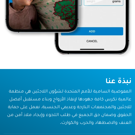
نبذة عنا
المفوضية السامية للأمم المتحدة لشؤون اللاجئين هي منظمة
عالمية تكرس كافة جهودها لإنقاذ الأرواح وبناء مستقبل أفضل
للاجئين والمجتمعات النازحة وعديمي الجنسية. نعمل على حماية
الحقوق وضمان حق الجميع في طلب اللجوء وإيجاد ملاذ آمن من
العنف والاضطهاد والحرب والكوارث.