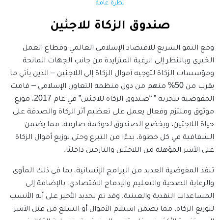
نظرة عامة
صندوق الزكاة للاجئين
ومع النمو السريع للاقتصاد الإسلامي العالمي وقطاع العمل
الخيري وبالنظر إلى الرغبة المتزايدة من جانب الجهات المانحة
ومؤسسات الزكاة لتوجيه أموال الزكاة إلى اللاجئين – الذين يأتي ما
يقرب من 50% منهم من دول منظمة التعاون الإسلامي – قامت
المفوضية بتجربة ” “صندوق الزكاة للاجئين” في عام 2017، موزع
موثوق وملتزم وفعال يعمل على تعظيم أثر الزكاة والصدقة على
حياة اللاجئين.
ويخضع الصندوق لحوكمة صارمة، مما يضمن
الشفافية في كل خطوة، بدءًا من التبرع وحتى توزيع أموال الزكاة
على الأسر المؤهلة من اللاجئين والنازحين داخليًا.
تنفذ المفوضية العديد من البرامج الإنسانية، بما في ذلك المأوى
والرعاية الصحية والتعليم والإدماج الاقتصادي، بالإضافة إلى
المساعدات النقدية والعينية.
وقد تم تحديد الأخير على أنه الأنسب
لتوزيع الزكاة، مما يضمن استلام الأموال أو السلع من قبل الأسر