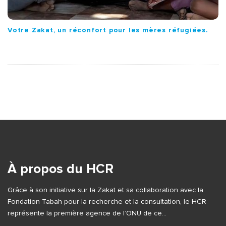
Votre Zakat, un réconfort pour les mères réfugiées.
S
i
t
e
À propos du HCR
F
Grâce à son initiative sur la Zakat et sa collaboration avec la
o
Fondation Tabah pour la recherche et la consultation, le HCR
o
représente la première agence de l’ONU de ce…
t