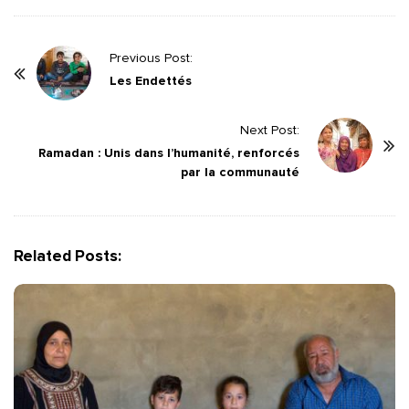
P
Previous Post:
o
Les Endettés
s
t
Next Post:
Ramadan : Unis dans l’humanité, renforcés
N
par la communauté
a
v
i
g
Related Posts:
a
t
i
o
n