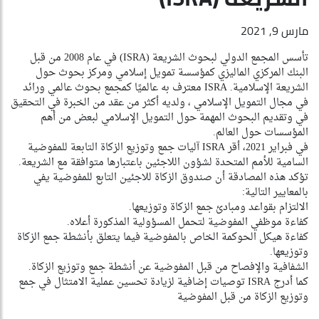
مارس 9, 2021
تأسس المجمع الدولي لبحوث الشريعة (ISRA) في عام 2008 من قبل
البنك المركزي الماليزي كمؤسسة تمويل إسلامي ومركز بحوث حول
الشريعة الإسلامية. ISRA معترف به عالميًا كمجمع بحوث عالمي ورائد
في مجال التمويل الإسلامي ، ولديه أكثر من عقد من الخبرة في التحقيق
في وتقديم البحوث المهمة حول التمويل الإسلامي لبعض من أهم
المؤسسات حول العالم.
في فبراير 2021، أقر ISRA آليات جمع وتوزيع الزكاة التابعة للمفوضية
السامية للأمم المتحدة لشؤون اللاجئين باعتبارها متوافقة مع الشريعة.
تؤكد هذه المصادقة أن صندوق الزكاة للاجئين التابع للمفوضية يفي
بالمعايير التالية:
الالتزام بقواعد ومبادئ جمع الزكاة وتوزيعها.
كفاءة موظفي المفوضية لتحمل المسؤولية المذكورة أعلاه.
كفاءة هيكل الحوكمة الخاص بالمفوضية فيما يتعلق بأنشطة جمع الزكاة
وتوزيعها.
الشفافية والإفصاح من قبل المفوضية عن أنشطة جمع وتوزيع الزكاة.
كما أدرج ISRA توصيات إضافية لزيادة تحسين عملية الامتثال في جمع
وتوزيع الزكاة من قبل المفوضية