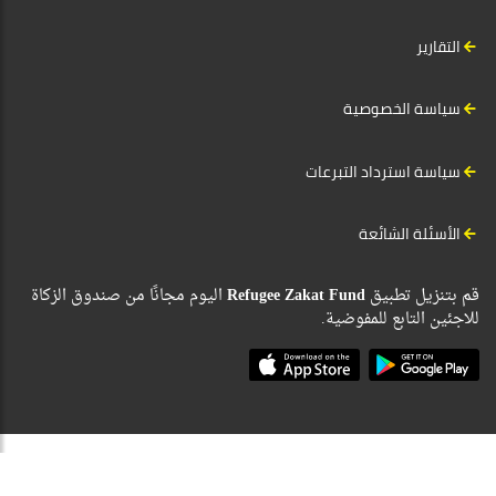
التقارير
سياسة الخصوصية
سياسة استرداد التبرعات
الأسئلة الشائعة
قم بتنزيل تطبيق
Refugee Zakat Fund
اليوم مجانًا من صندوق الزكاة
للاجئين التابع للمفوضية.
“Tax Disclaimer: Donations made directly to UNHCR may not be tax deductible in your
country of residence. Laws regarding contributions to United Nations agencies vary