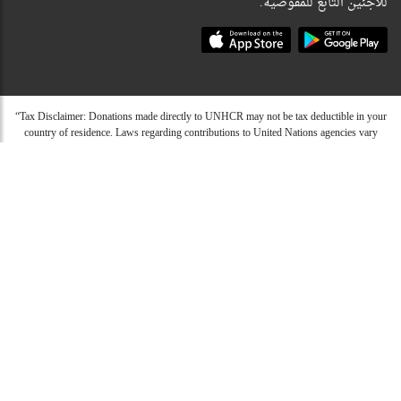
للاجئين التابع للمفوضية.
“Tax Disclaimer: Donations made directly to UNHCR may not be tax deductible in your
country of residence. Laws regarding contributions to United Nations agencies vary
from country to country. UNHCR does, however, partner with dedicated fundraising
associations in a number of countries as well as having country specific offices with
their own fundraising capacity. These countries include the USA, Germany, Spain,
Japan, Australia, Italy, Canada, UK, South Korea, Hong Kong and Belgium. In order to
make tax deductible donations through these offices you will need to donate through
their individual websites. We are, however, able to issue a receipt of donation from
UNHCR international that may be accepted in certain instances. We would suggest that
if in doubt you contact your local tax advisor for guidelines on whether your gift is
eligible or not.”
صندوق الزكاة للاجئين | Refugee Zakat Fund
Copyright © 2026 -
من نحن ؟