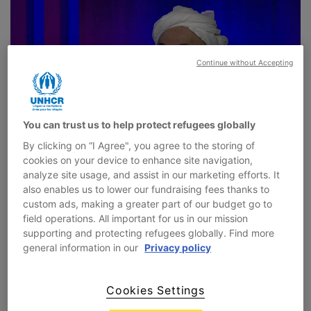
Continue without Accepting
You can trust us to help protect refugees globally
By clicking on “I Agree", you agree to the storing of
cookies on your device to enhance site navigation,
analyze site usage, and assist in our marketing efforts. It
Cheikh Abdallah Ben Baya
also enables us to lower our fundraising fees thanks to
custom ads, making a greater part of our budget go to
novembre 6, 2019
field operations. All important for us in our mission
supporting and protecting refugees globally. Find more
Le Cheikh Abdallah Ben Baya enseigne à l'université du
general information in our
Privacy policy
Roi Abdel Aziz à Djeddah. Il était Vice-président de
l’Union internationale...
Cookies Settings