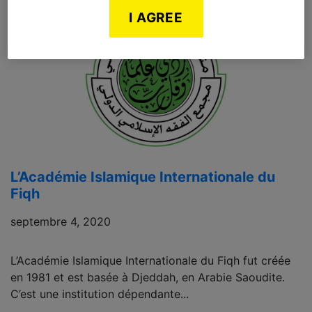
I AGREE
L’Académie Islamique Internationale du
Fiqh
septembre 4, 2020
L’Académie Islamique Internationale du Fiqh fut créée
en 1981 et est basée à Djeddah, en Arabie Saoudite.
C’est une institution dépendante...