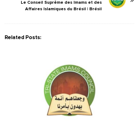
Le Conseil Suprême des Imams et des
N
Affaires Islamiques du Brésil | Brésil
a
v
i
g
Related Posts:
a
t
i
o
n