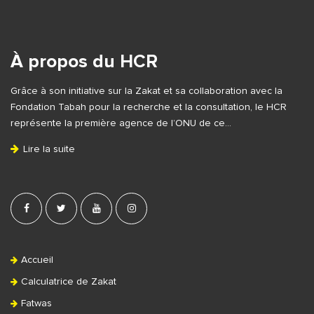
S
i
t
e
À propos du HCR
F
Grâce à son initiative sur la Zakat et sa collaboration avec la
o
Fondation Tabah pour la recherche et la consultation, le HCR
o
représente la première agence de l’ONU de ce…
t
Lire la suite
e
r
Accueil
Calculatrice de Zakat
Fatwas