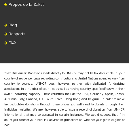
Propos de la Zakat
Blog
Rapports
FAQ
“Tax Disclaimer: Donations made directly to UNHCR may not be tax deductible in your
country of residence. Laws regarding contributions to United Nations agencies vary from
country to country. UNHCR does, however, partner with dedicated fundraising
associations in a number of countries as well as having country specific offices with their
own fundraising capacity. These countries include the USA, Germany, Spain, Japan,
Australia, Italy, Canada, UK, South Korea, Hong Kong and Belgium. In order to make
tax deductible donations through these offices you will need to donate through their
individual websites. We are, however, able to issue a receipt of donation from UNHCR
international that may be accepted in certain instances. We would suggest that if in
doubt you contact your local tax advisor for guidelines on whether your gift is eligible or
not.”