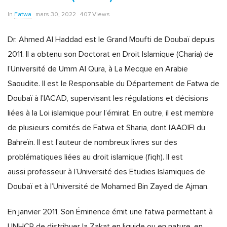
In
Fatwa
mars 30, 2022
407 Views
Dr. Ahmed Al Haddad est le Grand Moufti de Doubaï depuis
2011. Il a obtenu son Doctorat en Droit Islamique (Charia) de
l’Université de Umm Al Qura, à La Mecque en Arabie
Saoudite. Il est le Responsable du Département de Fatwa de
Doubaï à l’IACAD, supervisant les régulations et décisions
liées à la Loi islamique pour l’émirat. En outre, il est membre
de plusieurs comités de Fatwa et Sharia, dont l’AAOIFI du
Bahreïn. Il est l’auteur de nombreux livres sur des
problématiques liées au droit islamique (fiqh). Il est
aussi professeur à l’Université des Etudies Islamiques de
Doubaï et à l’Université de Mohamed Bin Zayed de Ajman.
En janvier 2011, Son Éminence émit une fatwa permettant à
UNHCR de distribuer la Zakat en liquide ou en nature, en