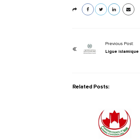
P
Previous Post:
o
Ligue islamique
s
t
N
a
Related Posts:
v
i
g
a
t
i