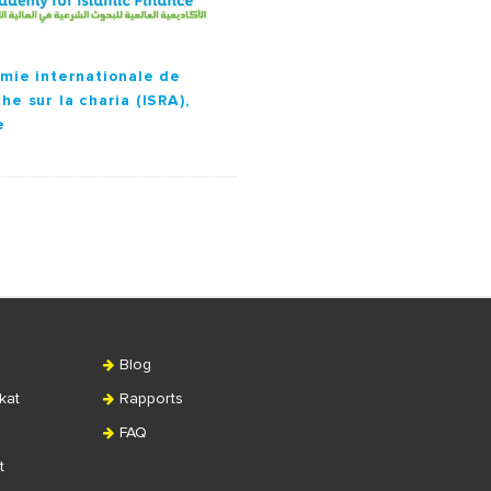
mie internationale de
he sur la charia (ISRA),
e
Blog
kat
Rapports
FAQ
t