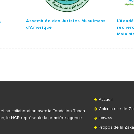
,
Assemblée des Juristes Musulmans
L’Acadé
d’Amérique
recherc
Malaisi
Accueil
Calculatrice de Za
t et sa collaboration avec la Fondation Tabah
tion, le HCR représente la première agence
Fatwas
Propos de la Zaka