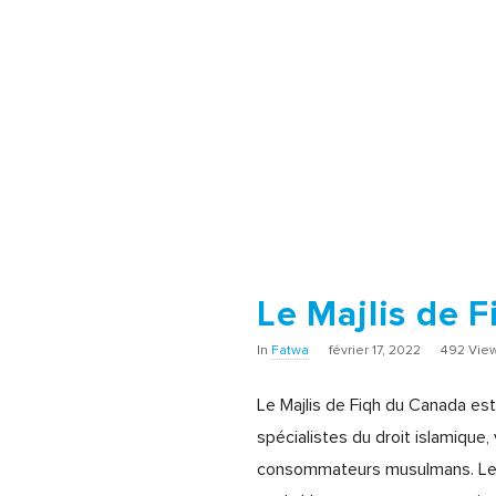
Le Majlis de 
In
Fatwa
février 17, 2022
492 Vie
Le Majlis de Fiqh du Canada est
spécialistes du droit islamique,
consommateurs musulmans. Le bu