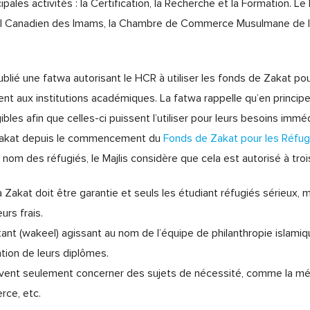
ales activités : la Certification, la Recherche et la Formation. Le
l Canadien des Imams, la Chambre de Commerce Musulmane de l’
blié une fatwa autorisant le HCR à utiliser les fonds de Zakat pour
ent aux institutions académiques. La fatwa rappelle qu’en princip
les afin que celles-ci puissent l’utiliser pour leurs besoins imméd
 Zakat depuis le commencement du
Fonds de Zakat pour les Réfug
 nom des réfugiés, le Majlis considère que cela est autorisé à troi
 la Zakat doit être garantie et seuls les étudiant réfugiés sérieux,
urs frais.
ntant (wakeel) agissant au nom de l’équipe de philanthropie islamiq
ntion de leurs diplômes.
vent seulement concerner des sujets de nécessité, comme la méde
rce, etc.