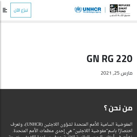
تبرّع الآن
GN RG 220
مارس 25, 2021
من نحن ؟
المفوضية السامية للأمم المتحدة لشؤون اللاجئين (UNHCR)، وتعرف
اختصارًا باسم”مفوضية اللاجئين” هي إحدى منظمات الأمم المتحدة.