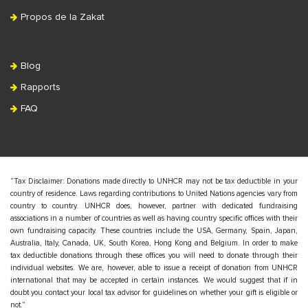
Propos de la Zakat
Blog
Rapports
FAQ
“Tax Disclaimer: Donations made directly to UNHCR may not be tax deductible in your
country of residence. Laws regarding contributions to United Nations agencies vary from
country to country. UNHCR does, however, partner with dedicated fundraising
associations in a number of countries as well as having country specific offices with their
own fundraising capacity. These countries include the USA, Germany, Spain, Japan,
Australia, Italy, Canada, UK, South Korea, Hong Kong and Belgium. In order to make
tax deductible donations through these offices you will need to donate through their
individual websites. We are, however, able to issue a receipt of donation from UNHCR
international that may be accepted in certain instances. We would suggest that if in
doubt you contact your local tax advisor for guidelines on whether your gift is eligible or
not.”