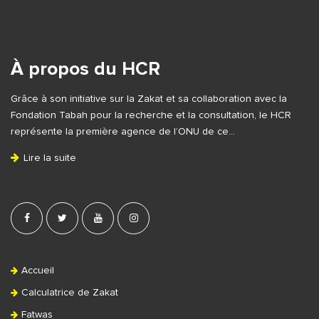
S
i
t
e
À propos du HCR
F
Grâce à son initiative sur la Zakat et sa collaboration avec la
o
Fondation Tabah pour la recherche et la consultation, le HCR
o
représente la première agence de l’ONU de ce…
t
Lire la suite
e
r
Accueil
Calculatrice de Zakat
Fatwas