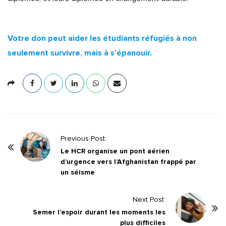
Votre don peut aider les étudiants réfugiés à non
seulement survivre, mais à s’épanouir.
P
Previous Post:
o
Le HCR organise un pont aérien
d’urgence vers l’Afghanistan frappé par
s
un séisme
t
N
Next Post:
a
Semer l’espoir durant les moments les
v
plus difficiles