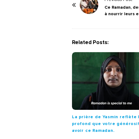
o
Ce Ramadan, de
à nourrir leurs 
s
t
N
a
Related Posts:
v
i
g
a
t
i
o
n
La prière de Yasmin reflète 
profond que votre générosi
avoir ce Ramadan.