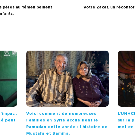
s pères au Yémen peinent
Votre Zakat, un réconfor
enfants.
l’impact
Voici comment de nombreuses
L’UNHCR
té peut
Familles en Syrie accueillent le
sur la 
Ramadan cette année : l’histoire de
met en 
Mustafa et Samiha.