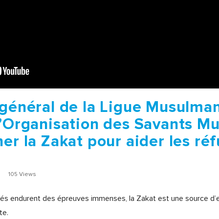
 général de la Ligue Musulma
l’Organisation des Savants M
er la Zakat pour aider les réf
105 Views
giés endurent des épreuves immenses, la Zakat est une source d’e
te.