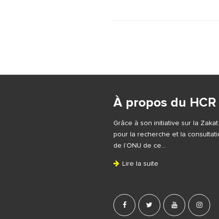
S
i
À propos du HCR
t
e
Grâce à son initiative sur la Zaka
F
pour la recherche et la consulta
o
de l’ONU de ce…
o
Lire la suite
t
e
r