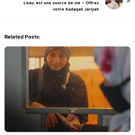
L’eau, est une source de vie – Offrez
v
votre Sadaqah Jariyah
i
g
a
Related Posts:
t
i
o
n