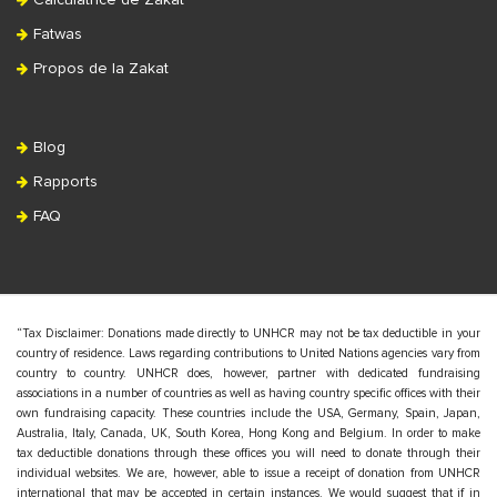
Fatwas
Propos de la Zakat
Blog
Rapports
FAQ
“Tax Disclaimer: Donations made directly to UNHCR may not be tax deductible in your
country of residence. Laws regarding contributions to United Nations agencies vary from
country to country. UNHCR does, however, partner with dedicated fundraising
associations in a number of countries as well as having country specific offices with their
own fundraising capacity. These countries include the USA, Germany, Spain, Japan,
Australia, Italy, Canada, UK, South Korea, Hong Kong and Belgium. In order to make
tax deductible donations through these offices you will need to donate through their
individual websites. We are, however, able to issue a receipt of donation from UNHCR
international that may be accepted in certain instances. We would suggest that if in