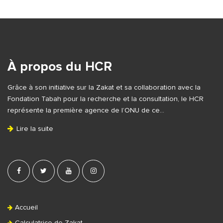
S
i
t
e
À propos du HCR
F
Grâce à son initiative sur la Zakat et sa collaboration avec la
o
Fondation Tabah pour la recherche et la consultation, le HCR
o
représente la première agence de l’ONU de ce…
t
Lire la suite
e
r
Accueil
Calculatrice de Zakat