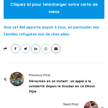
Cliquez ici pour télécharger votre carte de
vœux
Que cet Aïd apporte espoir à tous, en particulier aux
familles réfugiées loin de chez elles.
P
Previous Post:
o
Déracinés en un instant : un appel à la
solidarité depuis le Soudan en ce Dhoul-
s
Hijja
t
N
Next Post:
a