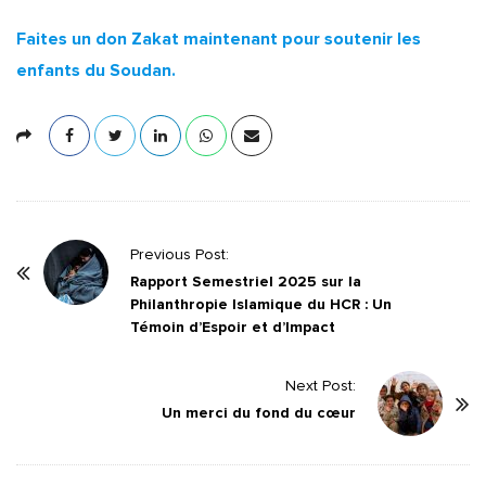
Faites un don Zakat maintenant pour soutenir les
enfants du Soudan.
P
Previous Post:
o
Rapport Semestriel 2025 sur la
Philanthropie Islamique du HCR : Un
s
Témoin d’Espoir et d’Impact
t
N
Next Post:
a
Un merci du fond du cœur
v
i