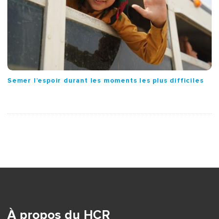
Semer l’espoir durant les moments les plus difficiles
S
i
t
e
À propos du HCR