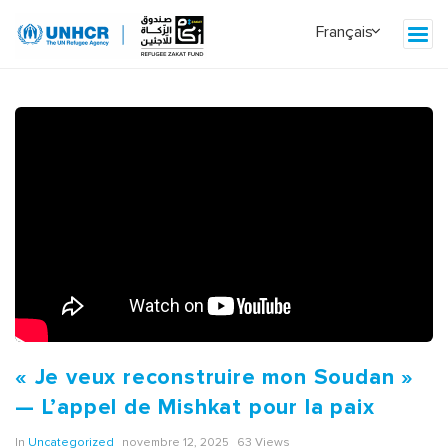
« Je veux reconstruire mon Soudan »
— L’appel de Mishkat pour la paix
In
Uncategorized
novembre 12, 2025
63 Views