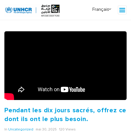
Pendant les dix jours sacrés, offrez ce
dont ils ont le plus besoin.
In
Uncategorized
mai 30, 2025
120 Views