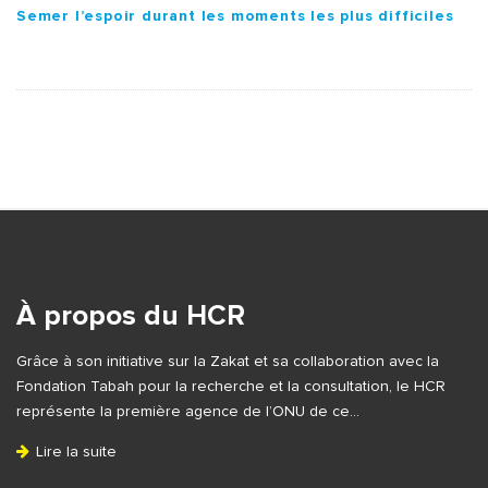
Semer l’espoir durant les moments les plus difficiles
S
i
t
e
À propos du HCR
F
Grâce à son initiative sur la Zakat et sa collaboration avec la
o
Fondation Tabah pour la recherche et la consultation, le HCR
o
représente la première agence de l’ONU de ce…
t
Lire la suite
e
r