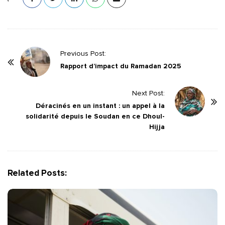
P
Previous Post:
o
Rapport d’impact du Ramadan 2025
s
t
Next Post:
Déracinés en un instant : un appel à la
N
solidarité depuis le Soudan en ce Dhoul-
a
Hijja
v
i
g
Related Posts:
a
t
i
o