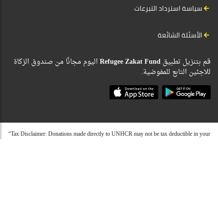
سياسة استرداد التبرعات
الأسئلة الشائعة
قم بتنزيل تطبيق
Refugee Zakat Fund
اليوم مجانًا من صندوق الزكاة
للاجئين التابع للمفوضية.
“Tax Disclaimer: Donations made directly to UNHCR may not be tax deductible in your
country of residence. Laws regarding contributions to United Nations agencies vary
from country to country. UNHCR does, however, partner with dedicated fundraising
associations in a number of countries as well as having country specific offices with
their own fundraising capacity. These countries include the USA, Germany, Spain,
Japan, Australia, Italy, Canada, UK, South Korea, Hong Kong and Belgium. In order to
make tax deductible donations through these offices you will need to donate through
their individual websites. We are, however, able to issue a receipt of donation from
UNHCR international that may be accepted in certain instances. We would suggest that
if in doubt you contact your local tax advisor for guidelines on whether your gift is