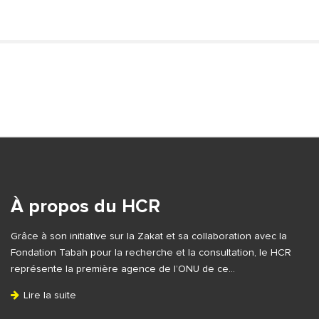
S
i
t
S
e
i
S
t
i
e
À propos du HCR
d
F
e
Grâce à son initiative sur la Zakat et sa collaboration avec la
o
b
Fondation Tabah pour la recherche et la consultation, le HCR
o
a
représente la première agence de l’ONU de ce…
t
r
Lire la suite
e
r