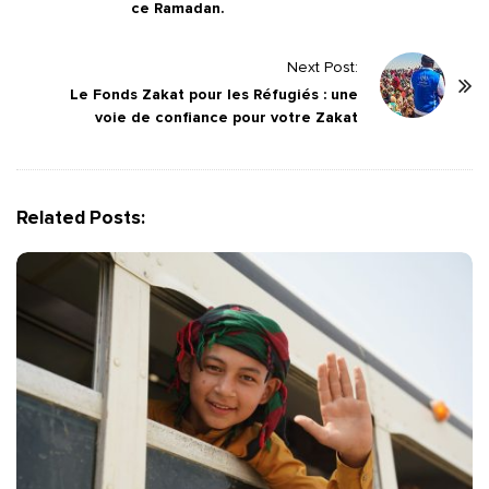
ce Ramadan.
t
N
Next Post:
a
Le Fonds Zakat pour les Réfugiés : une
v
voie de confiance pour votre Zakat
i
g
a
Related Posts:
t
i
o
n