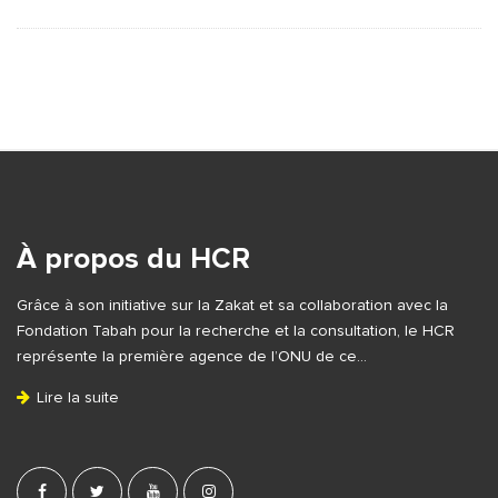
S
i
t
e
À propos du HCR
F
Grâce à son initiative sur la Zakat et sa collaboration avec la
o
Fondation Tabah pour la recherche et la consultation, le HCR
o
représente la première agence de l’ONU de ce…
t
Lire la suite
e
r