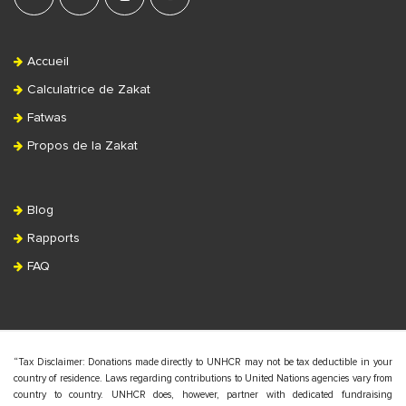
Accueil
Calculatrice de Zakat
Fatwas
Propos de la Zakat
Blog
Rapports
FAQ
“Tax Disclaimer: Donations made directly to UNHCR may not be tax deductible in your
country of residence. Laws regarding contributions to United Nations agencies vary from
country to country. UNHCR does, however, partner with dedicated fundraising