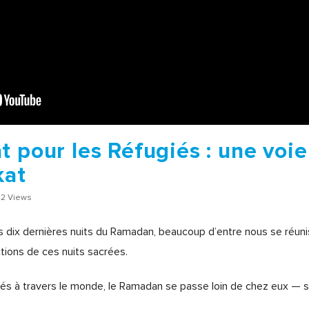
t pour les Réfugiés : une voi
kat
2 Views
s dix dernières nuits du Ramadan, beaucoup d’entre nous se réuni
tions de ces nuits sacrées.
iés à travers le monde, le Ramadan se passe loin de chez eux — san