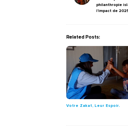
philanthropie i
s
l’impact de 202
t
N
a
Related Posts:
v
i
g
a
t
i
o
n
Votre Zakat, Leur Espoir.