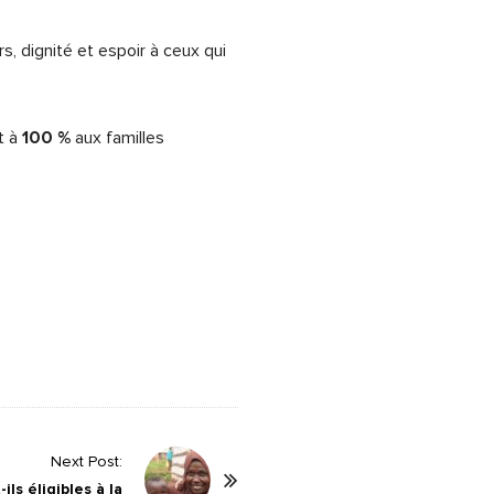
, dignité et espoir à ceux qui
100 %
t à
aux familles
Next Post:
ls éligibles à la