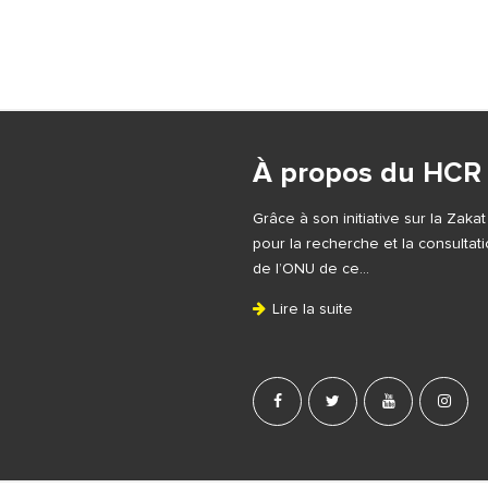
S
i
À propos du HCR
t
e
Grâce à son initiative sur la Zaka
F
pour la recherche et la consulta
o
de l’ONU de ce…
o
Lire la suite
t
e
r