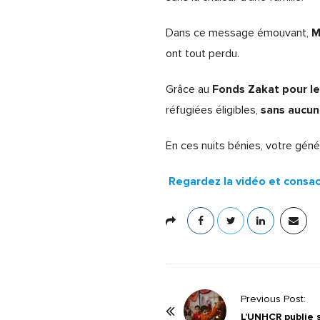
M
Dans ce message émouvant,
ont tout perdu.
Fonds Zakat pour l
Grâce au
sans aucun
réfugiées éligibles,
En ces nuits bénies, votre géné
Regardez la vidéo et consac
P
Previous Post:
o
L’UNHCR publie s