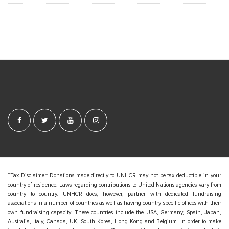
S
i
t
e
F
o
o
t
e
“Tax Disclaimer: Donations made directly to UNHCR may not be tax deductible in your
country of residence. Laws regarding contributions to United Nations agencies vary from
r
country to country. UNHCR does, however, partner with dedicated fundraising
associations in a number of countries as well as having country specific offices with their
own fundraising capacity. These countries include the USA, Germany, Spain, Japan,
Australia, Italy, Canada, UK, South Korea, Hong Kong and Belgium. In order to make