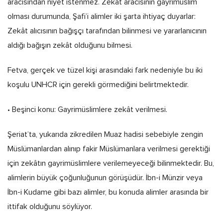
aracısından niyet istenmez. Zekât aracısının gayrimüslim
olması durumunda, Şafi’i alimler iki şarta ihtiyaç duyarlar:
Zekât alıcısının bağışçı tarafından bilinmesi ve yararlanıcının
aldığı bağışın zekât olduğunu bilmesi.
Fetva, gerçek ve tüzel kişi arasındaki fark nedeniyle bu iki
koşulu UNHCR için gerekli görmediğini belirtmektedir.
• Beşinci konu: Gayrimüslimlere zekât verilmesi.
Şeriat’ta, yukarıda zikredilen Muaz hadisi sebebiyle zengin
Müslümanlardan alınıp fakir Müslümanlara verilmesi gerektiği
için zekâtın gayrimüslimlere verilemeyeceği bilinmektedir. Bu,
alimlerin büyük çoğunluğunun görüşüdür. İbn-i Münzir veya
İbn-i Kudame gibi bazı alimler, bu konuda alimler arasında bir
ittifak olduğunu söylüyor.