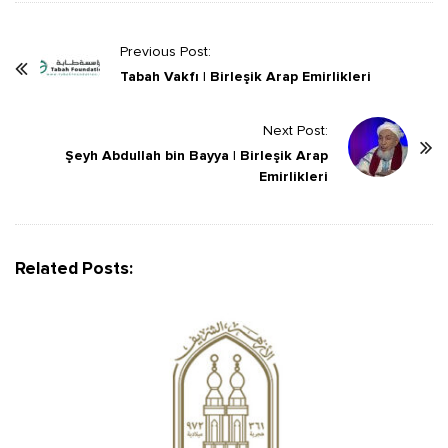
P
Previous Post:
o
Tabah Vakfı | Birleşik Arap Emirlikleri
s
t
Next Post:
Şeyh Abdullah bin Bayya | Birleşik Arap
N
Emirlikleri
a
v
i
g
Related Posts:
a
t
i
o
n