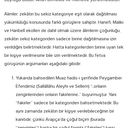
Alimler, zekâtın bu sekiz kategoriye eşit olarak dağıtılması
yükümlülüğü konusunda farklı görüşlere sahiptir. Hanefi, Maliki
ve Hanbelî ekolleri de dahil olmak üzere âlimlerin çoğunluğu,
zekâtın sekiz kategoriden sadece birine dağıtılmasına izin
verildiğini belirtmektedir. Hatta kategorilerden birine uyan tek
bir kişiye verilmesine bile izin verilmektedir. Bu fetva
görüşünün argümanları aşağıdaki gibidir:
Yukarıda bahsedilen Muaz hadis-i şerifinde Peygamber
Efendimiz (Sallâllâhu Aleyhi ve Sellem) “..onların
zenginlerinden onların fakirlerine..” buyurmuştur. Yani
“fakirler” sadece bir kategoriden bahsetmektedir. Bu
aynı zamanda zekâtın bir kişiye verilebileceğinin bir
kanıtıdır, çünkü Arapça’da çoğul biçim (burada
“zenginleri”) başka bir çoğul formla (“fakirleri”) karşı