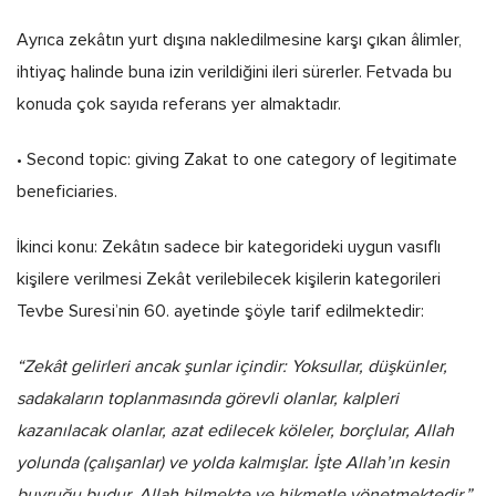
Ayrıca zekâtın yurt dışına nakledilmesine karşı çıkan âlimler,
ihtiyaç halinde buna izin verildiğini ileri sürerler. Fetvada bu
konuda çok sayıda referans yer almaktadır.
• Second topic: giving Zakat to one category of legitimate
beneficiaries.
İkinci konu: Zekâtın sadece bir kategorideki uygun vasıflı
kişilere verilmesi Zekât verilebilecek kişilerin kategorileri
Tevbe Suresi’nin 60. ayetinde şöyle tarif edilmektedir:
“Zekât gelirleri ancak şunlar içindir: Yoksullar, düşkünler,
sadakaların toplanmasında görevli olanlar, kalpleri
kazanılacak olanlar, azat edilecek köleler, borçlular, Allah
yolunda (çalışanlar) ve yolda kalmışlar. İşte Allah’ın kesin
buyruğu budur. Allah bilmekte ve hikmetle yönetmektedir.”