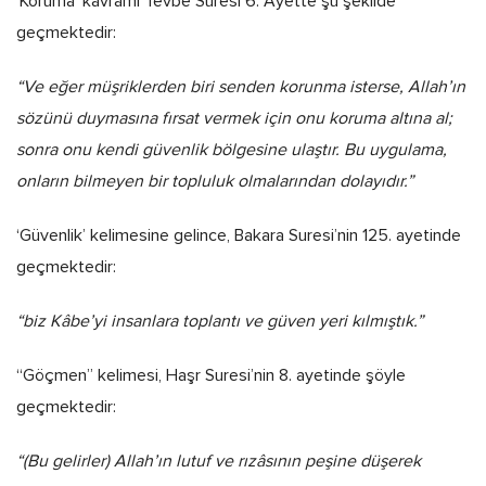
‘Koruma’ kavramı Tevbe Suresi 6. Ayette şu şekilde
geçmektedir:
“Ve eğer müşriklerden biri senden korunma isterse, Allah’ın
sözünü duymasına fırsat vermek için onu koruma altına al;
sonra onu kendi güvenlik bölgesine ulaştır. Bu uygulama,
onların bilmeyen bir topluluk olmalarından dolayıdır.”
‘Güvenlik’ kelimesine gelince, Bakara Suresi’nin 125. ayetinde
geçmektedir:
“biz Kâbe’yi insanlara toplantı ve güven yeri kılmıştık.”
“Göçmen” kelimesi, Haşr Suresi’nin 8. ayetinde şöyle
geçmektedir:
“(Bu gelirler) Allah’ın lutuf ve rızâsının peşine düşerek