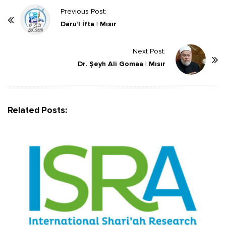
P
Previous Post:
o
Daru’l İfta | Mısır
s
t
Next Post:
Dr. Şeyh Ali Gomaa | Mısır
N
a
v
i
Related Posts:
g
a
t
i
o
n