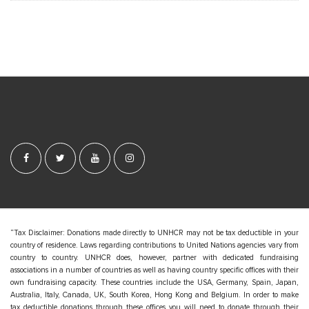
S
i
t
e
F
o
o
t
e
“Tax Disclaimer: Donations made directly to UNHCR may not be tax deductible in your
country of residence. Laws regarding contributions to United Nations agencies vary from
r
country to country. UNHCR does, however, partner with dedicated fundraising
associations in a number of countries as well as having country specific offices with their
own fundraising capacity. These countries include the USA, Germany, Spain, Japan,
Australia, Italy, Canada, UK, South Korea, Hong Kong and Belgium. In order to make
tax deductible donations through these offices you will need to donate through their