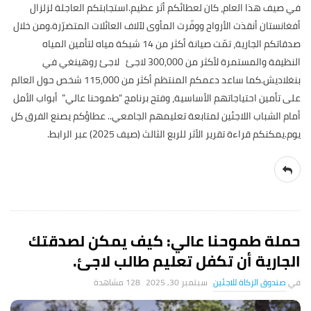
في صيف هذا العام، كان لعطائكم أثر عظيم.استجابتكم العاجلة لزلزال
أفغانستان أنقذت الأرواح ووفّرت المأوى لآلاف العائلات المتضرّرة.ومن خلال
صدقاتكم الجارية، تمّت صيانة أكثر من 14 شبكة مياه لتأمين المياه
النظيفة والمستمرة لأكثر من 300,000 لاجئ لاجئ روهينغي في
بنغلاديش.كما ساعد دعمكم المنتظم أكثر من 115,000 شخص حول العالم
على تأمين احتياجاتهم الأساسية، وفتح برنامج “طموحنا عالي” أبواب الأمل
أمام الشباب اللاجئين لمتابعة تعليمهم الجامعي.. عطاؤكم يصنع الفرق كل
يوم.يمكنكم قراءة تقرير الأثر للربع الثالث (صيف 2025) عبر الرابط.
حملة طموحنا عالي: كيف يمكن لصدقتك
الجارية أن تكفل تعليم طالب لاجئ.
صندوق الزكاة للاجئين
سبتمبر 30, 2025
128 ‎مشاهدة