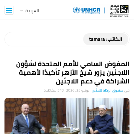
Z
a
k
الكاتب:
tamara
a
المفوض السامي للأمم المتحدة لشؤون
t
اللاجئين يزور شيخ الأزهر تأكيدًا لأهمية
الشراكة في دعم اللاجئين
B
صندوق الزكاة للاجئين
يونيو 25, 2026
348 ‎مشاهدة
l
o
g