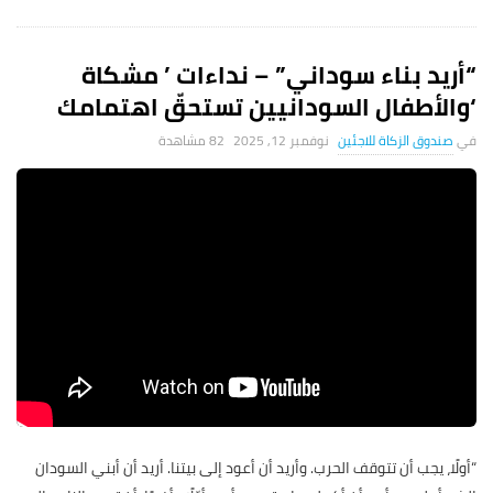
“أريد بناء سوداني” – نداءات ’ مشكاة
‘والأطفال السودانيين تستحقّ اهتمامك
صندوق الزكاة للاجئين
نوفمبر 12, 2025
82 ‎مشاهدة
“أولًا، يجب أن تتوقف الحرب. وأريد أن أعود إلى بيتنا. أريد أن أبني السودان