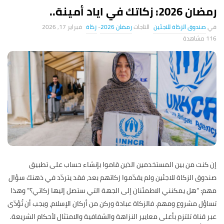
رمضان 2026: زكاتك في اياد أمينة..
صندوق الزكاة للاجئين
رمضان 2026
-
زكاة
فبراير 17, 2026
116 ‎مشاهدة
إن كنت من بين المستخدمين الذين قاموا بإنشاء حساب على تطبيق
صندوق الزكاة للاجئين ولم يقدّموا زكاتهم بعد، فقد يتردّد في ذهنك سؤال
مهم: “هل يمكنني الاطمئنان إلى الجهة التي ستصل إليها زكاتي؟” وهذا
تساؤل مشروع ومهم. فالزكاة عبادة وركن من أركان الإسلام، ويجب أن تُؤدّى
عبر قناة تلتزم بأعلى معايير النزاهة والشفافية والامتثال لأحكام الشريعة.