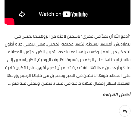
“أدعو الله أن يمدّ في عمري” ياسمين لاجئة من الروهينغا تعيش في
بنغلاديش. أمنيتها بسيطة، لكنها عميقة المعنى. فهي تتمنى حياة أطول
لتتمكن من العمل وكسب رزقها ومساعدة الآخرين الذين يمرّون بالمعاناة
والاحتياج مثلها. على الرغم من قسوة الظروف اليومية، تنظر ياسمين إلى
ما هو أبعد من معاناتها الشخصية. تحلم بأن تصبح أقوى ماديًا لتكون قادرة
على العطاء. قوّتها لا تكمن في الصبر وحده، بل في قلبها الرحيم وروحها
السخية. لشهر رمضان مكانة خاصة في قلب ياسمين، وتتجلّى فيه قيم
…