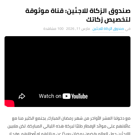
صندوق الزكاة للاجئين: قناة موثوقة
لتخصيص زكاتك
صندوق الزكاة للاجئين
مارس 11, 2026
100 ‎مشاهدة
مع دخولنا العشر الأواخر من شهر رمضان المبارك، يجتمع الكثير منا مع
عائلاتهم على موائد الإفطار طلبًا لبركة هذه الليالي المباركة. لكن ملايين
اللاجئين حول العالم يقضون رمضان بعيدًا عن منازلهم او أوطانهم، وقد لا