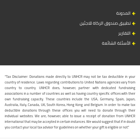
المدونة
تطبيق صندوق الزكاة للاجئين
التقارير
الأسئلة الشائعة
“Tax Disclaimer: Donations made directly to UNHCR may not be tax deductible in your
country of residence. Laws regarding contributions to United Nations agencies vary from
country to country. UNHCR does, however, partner with dedicated fundraising
associations in a number of countries as well as having country specific offices with their
own fundraising capacity. These countries include the USA, Germany, Spain, Japan,
Australia, Italy, Canada, UK, South Korea, Hong Kong and Belgium. In order to make tax
deductible donations through these offices you will need to donate through their
individual websites. We are, however, able to issue a receipt of donation from UNHCR
international that may be accepted in certain instances. We would suggest that if in doubt
you contact your local tax advisor for guidelines on whether your gift is eligible or not.”