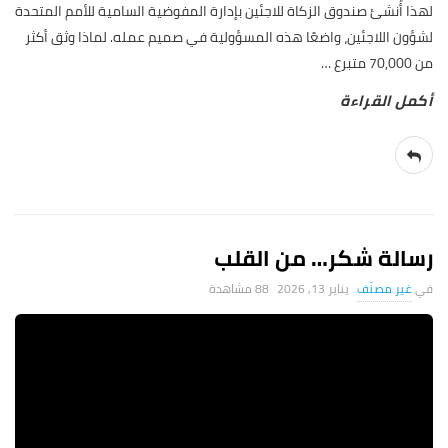
لهذا أُنشئ صندوق الزكاة للاجئين بإدارة المفوضية السامية للأمم المتحدة
لشؤون اللاجئين، واضعًا هذه المسؤولية في صميم عمله. لماذا وثق أكثر
من 70,000 متبرع
…
رسالة شكر… من القلب
غير مصنّف
يناير 13, 2026
88 ‎مشاهدة