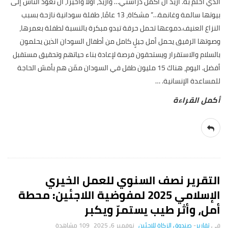
الذي أحلم به. أريد أن أكمل دراستي… وأريد، أوّلًا وأخيرًا، أن تعود الناس إلى
بيوتها سالمة وغانمة…” مشكاة، 13 عامًا، طفلة سودانية نازحة بسبب
النزاع العنيف.دموعها تحمل حرقة تبدو مبكرة بالنسبة لطفلة بعمرها،
وصوتها الرقيق يحمل أمل جيلٍ كامل من أطفال السودان الذين يحلمون
بالسلام والاستقرار ويستحقون فرصة لإعادة بناء حياتهم وتحقيق مستقبل
أفضل. اليوم، هناك 15 مليون طفل في السودان ممّن هم بأمسّ الحاجة
للمساعدة الإنسانية.
…
التقرير نصف السنوي للعمل الخيري
الإسلامي 2025 لمفوضية اللاجئين: محطة
أمل، وأثر طيب يستمرّ ويكبر
تقارير
-
صندوق الزكاة للاجئين
نوفمبر 6, 2025
109 ‎مشاهدة