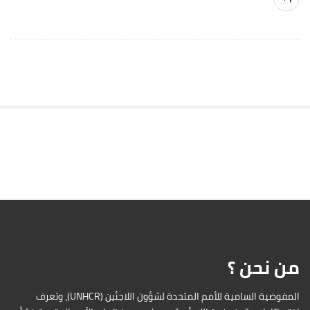
S
i
t
e
S
i
d
من نحن ؟
e
b
a
المفوضية السامية للأمم المتحدة لشؤون اللاجئين (UNHCR)، وتعرف
r