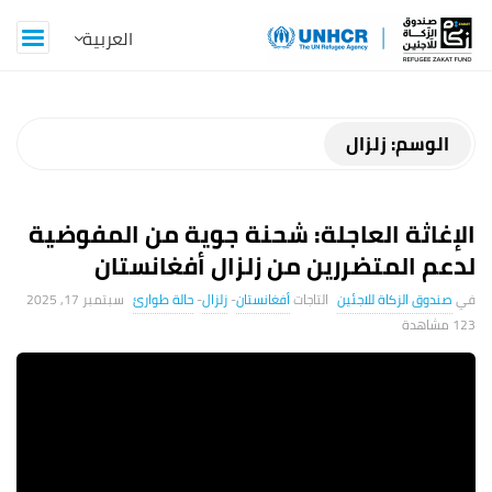
Z
a
k
الوسم:
زلزال
a
الإغاثة العاجلة: شحنة جوية من المفوضية
t
لدعم المتضررين من زلزال أفغانستان
B
صندوق الزكاة للاجئين
أفغانستان
-
زلزال
-
حالة طوارئ
سبتمبر 17, 2025
123 ‎مشاهدة
l
o
g