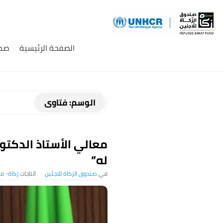
Z
a
الصفحة الرئيسية
صدق
k
a
الوسم:
فتاوى
t
B
معالي الأستاذ الدكتو
له”
l
صندوق الزكاة للاجئين
زكاة
-
فت
o
g