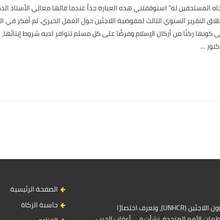
ه المستحقين له” استوقفتني هذه العبارة جداً عندما قالها معالي الأستاذ الد
طلاق التقرير السنوي الثالث لمفوضية اللاجئين حول العمل الخيري. لم أفكر في ال
ى كونها ركنًا من أركان الإسلام وفرضًا على كل مسلم تتوافر لديه شروط إيتائها،
كتور
…
S
i
t
e
S
i
الصفحة الرئيسية
d
e
حاسبة الزكاة
المفوضية السامية للأمم المتحدة لشؤون اللاجئين (UNHCR)، وتعرف اختصارًا
b
مات الأمم المتحدة. نشأت في أعقاب الحرب