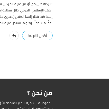
“الزكاة هي حق أؤتمن عليه المزكي تجا
الفقه الإسلامي الدولي، خلال فعالية إ
إليها كما ينظر إليها الكثيرون غيري عل
“حقًّا مستحقاًّ”، وهو ما استدل عليه الد
من نحن ؟
باسم”مفوضية اللاجئين” هي إحدى منظ