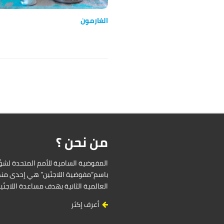
الغارمون
من نحن ؟
باسم”مفوضية اللاجئين” هي إحدى منظ
العالمية الثانية بهدف مساعدة اللاجئ
أعرف إكثر