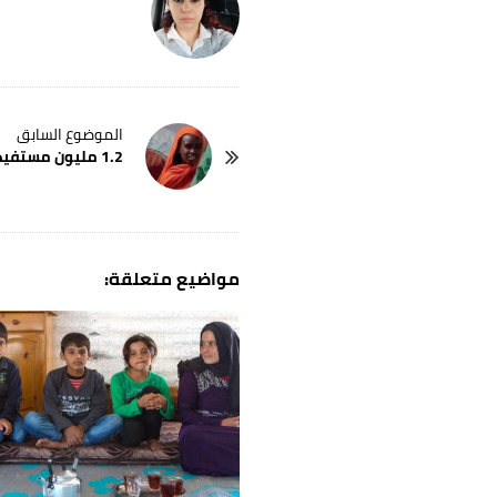
P
1.2 مليون مستفيد من أموال الزكاة والصدقات
o
s
t
N
a
v
i
g
a
t
i
o
n