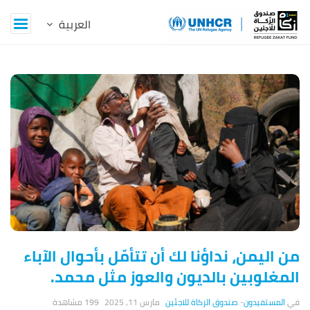
Z
a
k
a
t
B
l
من اليمن، نداؤنا لك أن تتأمّل بأحوال الآباء
o
المغلوبين بالديون والعوز مثل محمد.
g
المستفيدون
-
صندوق الزكاة للاجئين
مارس 11, 2025
199 ‎مشاهدة