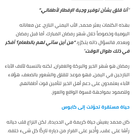
“
أنا قلق بشأن توفير وجبة الإفطار لأطفالي.”
بهذه الكلمات يعبّر محمد، الأب اليمني النازح، عن معاناته
اليومية وخصوصاً خلال شهر رمضان المبارك. أما قبل رمضان
وبعده، فالسؤال ذاته يتكرّر
: “من أين سآتي لهم بالطعام؟ أفكر
في ذلك طوال الوقت
.”
رمضان هو شهر الخير والبركة والغفران، لكنه بالنسبة لآلاف الآباء
النازحين في اليمن، فهو موعد للقلق والشعور بالضعف. هؤلاء
الآباء يعتمدون على دعم أهل الخير لتأمين قوت أطفالهم،
وللصمود بمواجهة قسوة الواقع والعوز.
حياة مستقرة تحوّلت إلى كابوس
كان محمد يعيش حياة كريمة في الحديدة، لكن النزاع قلب حياته
رأسًا على عقب، وأُجبر على الفرار من دياره تاركًا كل شيء خلفه.