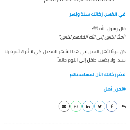
في العُسر، زكاتك سندٌ ويُسر
قال رسول الله ﷺ:
“أحبُّ الناسِ إلى اللهِ أنفعُهم للناسِ.”
كن عونًا لأهل اليمن في هذا الشهر الفضيل. كي لا تُترك أسرة بلا
سند، ولا يذهب طفل إلى النوم جائعاً.
قدّم زكاتك الآن لمساعدتهم
#نحن_أهل