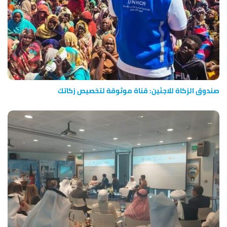
صندوق الزكاة للاجئين: قناة موثوقة لتخصيص زكاتك