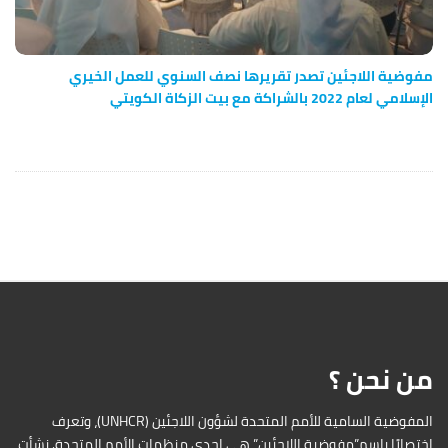
مفوضية اللاجئين تصدر تقريرها نصف السنوي للعمل الخيري
الإسلامي لعام 2022 بالشراكة مع بيت الزكاة الكويتي
من نحن ؟
المفوضية السامية للأمم المتحدة لشؤون اللاجئين (UNHCR)، وتعرف
اختصارًا باسم”مفوضية اللاجئين” هي إحدى منظمات الأمم المتحدة. نشأت