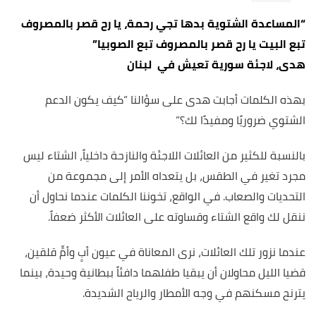
“المساعدة الشتوية بدها تجي رحمة، يا رح قصر بالمصروف
تبع البيت يا رح قصر بالمصروف تبع الصوبيا”
هدى، لاجئة سورية تعيش في لبنان
بهذه الكلمات أجابت هدى على سؤالنا “كيف يكون الدعم
الشتوي ضروريًا ومفيدًا لك؟”
بالنسبة للكثير من العائلات اللاجئة والنازحة داخلياً، الشتاء ليس
مجرد تغير في الطقس، بل يتعداه الأمر إلى مجموعة من
التحديات والصعاب. في الواقع، تخوننا الكلمات عندما نحاول أن
ننقل لك واقع الشتاء وقساوته على العائلات الأكثر ضعفاً.
عندما نزور تلك العائلات، نرى المعاناة في عيون أبٍ وأمٍّ قلقين،
قضيا الليل محاولان أن يبقيا طفلهما دافئاً ببطانية وحيدة، بينما
يترنح مسكنهم في وجه الأمطار والرياح الشديدة.