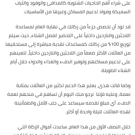
على شراء أهم الحاجيات الشتوية كالمدافئ والوقود والثياب
السميكة ومواد تدعيم المساكن وغيرها من الأساسيات.
قد تود أن تخصص جزءاً من زكاتك في نهاية العام لمساعدة
اللاجئين والنازحين داخلياً على التحضير لفصل الشتاء، حيث سيتم
توزيع 100٪ من زكاتك كمساعدات نقدية مباشرة إلى مستحقيها
من العائلات الأكثر ضعفاً من اللاجئين والنازحين داخلياً، لتعينهم
على تدعيم مساكنهم وتوفير الدفء والغذاء والدواء خلال أيام
الشتاء الطويلة.
وكما قالت هدى، يعتبر هذا الدعم لكثير من العائلات بمثابة
نعمة، وعليه فإننا نرجو منك اليوم أن تساهم في منحهم نعمة
الدفء. أي مبلغ تقدمه سيساعد على جلب الأمل والطمأنينة
لهذه العائلات لليلة واحدة أو أكثر.
خلال النصف الأول من هذا العام، ساعدت أموال الزكاة التي