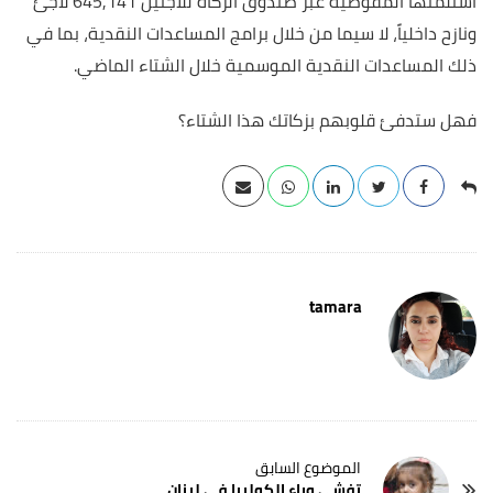
استلمتها المفوضية عبر صندوق الزكاة للاجئين 645,141 لاجئ
ونازح داخلياً، لا سيما من خلال برامج المساعدات النقدية، بما في
ذلك المساعدات النقدية الموسمية خلال الشتاء الماضي.
فهل ستدفئ قلوبهم بزكاتك هذا الشتاء؟
tamara
تفشي وباء الكوليرا في لبنان