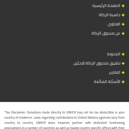
الصفحة الرئيسية
حاسبة الزكاة
الفتاوى
عن صندوق الزكاة
المدونة
تطبيق صندوق الزكاة للاجئين
التقارير
الأسئلة الشائعة
“Tax Disclaimer: Donations made directly to UNHCR may not be tax deductible in your
country of residence. Laws regarding contributions to United Nations agencies vary from
country to country. UNHCR does, however, partner with dedicated fundraising
associations in a number of countries as well as having country specific offices with their