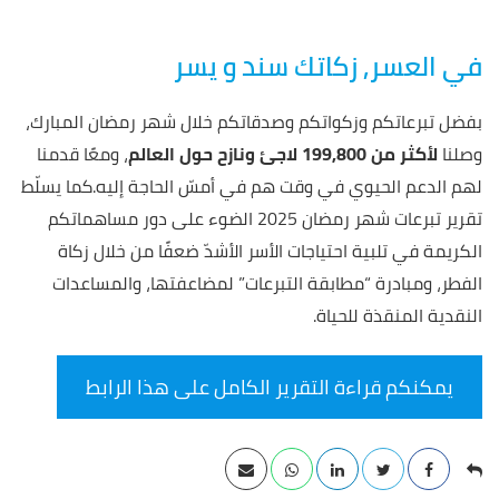
في العسر, زكاتك سند و يسر
بفضل تبرعاتكم وزكواتكم وصدقاتكم خلال شهر رمضان المبارك،
وصلنا
لأكثر من 199,800 لاجئ ونازح حول العالم
، ومعًا قدمنا
لهم الدعم الحيوي في وقت هم في أمسّ الحاجة إليه.كما يسلّط
تقرير تبرعات شهر رمضان 2025 الضوء على دور مساهماتكم
الكريمة في تلبية احتياجات الأسر الأشدّ ضعفًا من خلال زكاة
الفطر، ومبادرة “مطابقة التبرعات” لمضاعفتها، والمساعدات
النقدية المنقذة للحياة.
يمكنكم قراءة التقرير الكامل على هذا الرابط