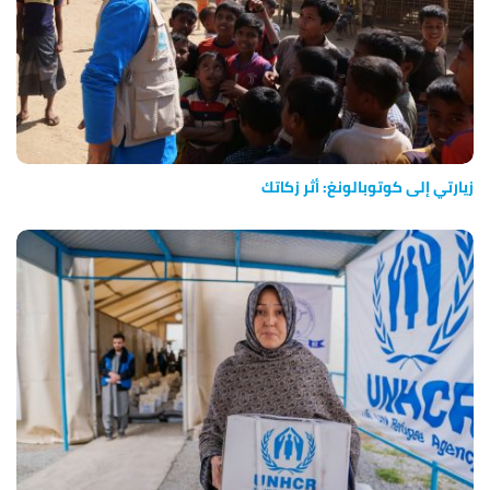
زيارتي إلى كوتوبالونغ: أثر زكاتك