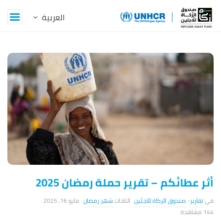
Z
a
k
a
t
B
l
أثر عطائكم – تقرير حملة رمضان 2025
o
تقارير
-
صندوق الزكاة للاجئين
شهر رمضان
مايو 16, 2025
g
144 ‎مشاهدة