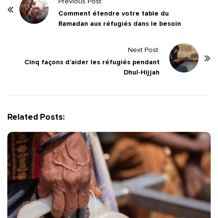
P
Previous Post:
o
Comment étendre votre table du
Ramadan aux réfugiés dans le besoin
s
t
Next Post:
N
Cinq façons d’aider les réfugiés pendant
a
Dhul-Hijjah
v
i
g
Related Posts:
a
t
i
o
n