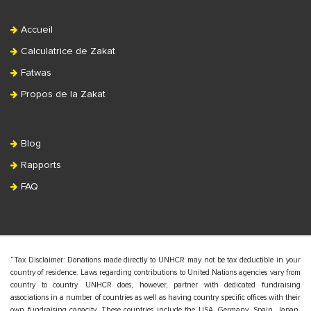
Accueil
Calculatrice de Zakat
Fatwas
Propos de la Zakat
Blog
Rapports
FAQ
“Tax Disclaimer: Donations made directly to UNHCR may not be tax deductible in your
country of residence. Laws regarding contributions to United Nations agencies vary from
country to country. UNHCR does, however, partner with dedicated fundraising
associations in a number of countries as well as having country specific offices with their
own fundraising capacity. These countries include the USA, Germany, Spain, Japan,