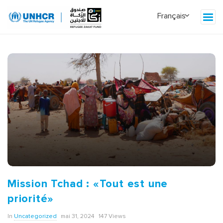
Mission Tchad : «Tout est une
priorité»
In
Uncategorized
mai 31, 2024
147 Views