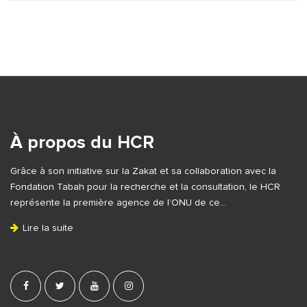
S
i
t
e
À propos du HCR
F
Grâce à son initiative sur la Zakat et sa collaboration avec la
o
Fondation Tabah pour la recherche et la consultation, le HCR
o
représente la première agence de l’ONU de ce…
t
Lire la suite
e
r