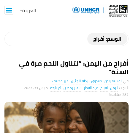
Z
a
k
الوسم:
أفراح
a
أفراح من اليمن: ”نتناول اللحم مرة في
t
السنة“
B
المستفيدون
-
صندوق الزكاة للاجئين
-
غير مصنّف
اليمن
-
أفراح
-
عيد الفطر
-
شهر رمضان
-
أم نازحة
مارس 31, 2023
l
287 ‎مشاهدة
o
g