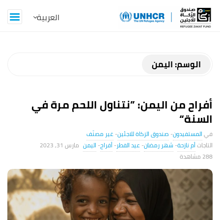
Z
a
k
الوسم:
اليمن
a
أفراح من اليمن: ”نتناول اللحم مرة في
t
السنة“
B
المستفيدون
-
صندوق الزكاة للاجئين
-
غير مصنّف
أم نازحة
-
شهر رمضان
-
عيد الفطر
-
أفراح
-
اليمن
مارس 31, 2023
l
288 ‎مشاهدة
o
g