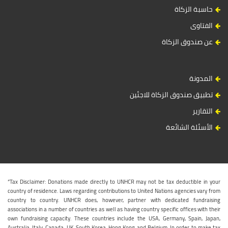
حاسبة الزكاة
الفتاوى
عن صندوق الزكاة
المدونة
تطبيق صندوق الزكاة للاجئين
التقارير
الأسئلة الشائعة
“Tax Disclaimer: Donations made directly to UNHCR may not be tax deductible in your
country of residence. Laws regarding contributions to United Nations agencies vary from
country to country. UNHCR does, however, partner with dedicated fundraising
associations in a number of countries as well as having country specific offices with their
own fundraising capacity. These countries include the USA, Germany, Spain, Japan,
Australia, Italy, Canada, UK, South Korea, Hong Kong and Belgium. In order to make tax