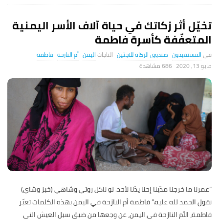
تخيّل أثر زكاتك في حياة آلاف الأسر اليمنية
المتعفّفة كأسرة فاطمة
المستفيدون
-
صندوق الزكاة للاجئين
اليمن
-
أم النازحة
-
فاطمة
مايو 13, 2020
686 ‎مشاهدة
“عمرنا ما خرجنا مدّينا إحنا يدّنا لأحد. لو ناكل روتي وشاهي (خبز وشاي)
نقول الحمد لله عليه.” فاطمة أم النازحة في اليمن بهذه الكلمات تعبّر
فاطمة، الأم النازحة في اليمن، عن وجعها من ضيق سبل العيش التي