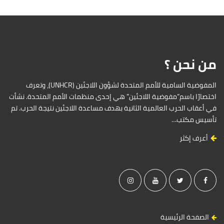
t
e
S
i
d
من نحن ؟
e
b
a
المفوضية السامية للأمم المتحدة لشؤون اللاجئين (UNHCR)، وتعرف
r
اختصارًا باسم”مفوضية اللاجئين” هي إحدى منظمات الأمم المتحدة. نشأت
في أعقاب الحرب العالمية الثانية بهدف مساعدة اللاجئين نتيجة الحرب. تم
تأسيس مكتب…
أعرف إكثر
الصفحة الرئيسية