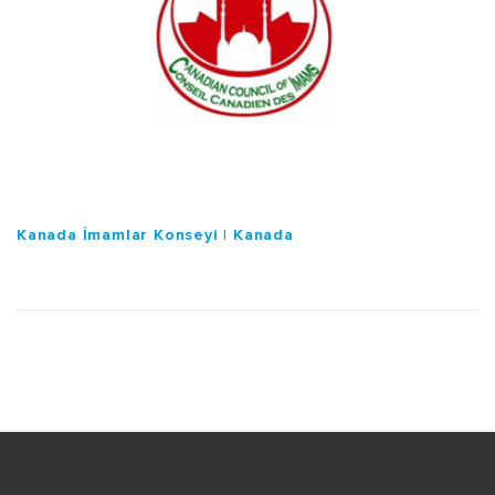
Kanada İmamlar Konseyi | Kanada
S
i