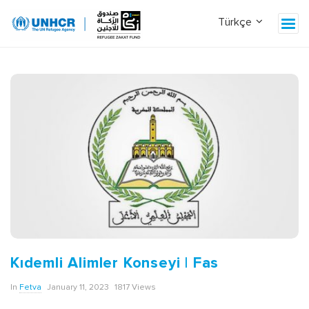
Z
a
k
a
t
B
l
o
Kıdemli Alimler Konseyi | Fas
In
Fetva
January 11, 2023
1817 Views
g