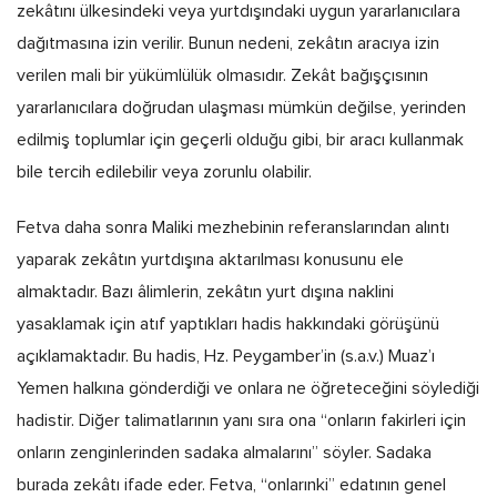
zekâtını ülkesindeki veya yurtdışındaki uygun yararlanıcılara
dağıtmasına izin verilir. Bunun nedeni, zekâtın aracıya izin
verilen mali bir yükümlülük olmasıdır. Zekât bağışçısının
yararlanıcılara doğrudan ulaşması mümkün değilse, yerinden
edilmiş toplumlar için geçerli olduğu gibi, bir aracı kullanmak
bile tercih edilebilir veya zorunlu olabilir.
Fetva daha sonra Maliki mezhebinin referanslarından alıntı
yaparak zekâtın yurtdışına aktarılması konusunu ele
almaktadır. Bazı âlimlerin, zekâtın yurt dışına naklini
yasaklamak için atıf yaptıkları hadis hakkındaki görüşünü
açıklamaktadır. Bu hadis, Hz. Peygamber’in (s.a.v.) Muaz’ı
Yemen halkına gönderdiği ve onlara ne öğreteceğini söylediği
hadistir. Diğer talimatlarının yanı sıra ona “onların fakirleri için
onların zenginlerinden sadaka almalarını” söyler. Sadaka
burada zekâtı ifade eder. Fetva, “onlarınki” edatının genel