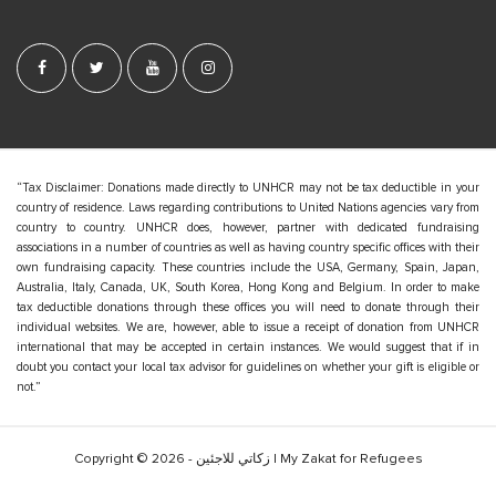
t
e
F
o
o
t
e
“Tax Disclaimer: Donations made directly to UNHCR may not be tax deductible in your
country of residence. Laws regarding contributions to United Nations agencies vary from
r
country to country. UNHCR does, however, partner with dedicated fundraising
associations in a number of countries as well as having country specific offices with their
own fundraising capacity. These countries include the USA, Germany, Spain, Japan,
Australia, Italy, Canada, UK, South Korea, Hong Kong and Belgium. In order to make
tax deductible donations through these offices you will need to donate through their
individual websites. We are, however, able to issue a receipt of donation from UNHCR
international that may be accepted in certain instances. We would suggest that if in
doubt you contact your local tax advisor for guidelines on whether your gift is eligible or
not.”
Copyright © 2026 - زكاتي للاجئين | My Zakat for Refugees