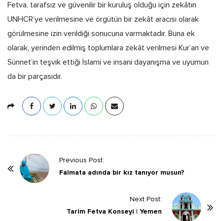
Fetva, tarafsız ve güvenilir bir kuruluş olduğu için zekâtın
UNHCR’ye verilmesine ve örgütün bir zekât aracısı olarak
görülmesine izin verildiği sonucuna varmaktadır. Buna ek
olarak, yerinden edilmiş toplumlara zekât verilmesi Kur’an ve
Sünnet’in teşvik ettiği İslami ve insani dayanışma ve uyumun
da bir parçasıdır.
P
Previous Post:
o
Falmata adında bir kız tanıyor musun?
s
t
Next Post:
Tarim Fetva Konseyi | Yemen
N