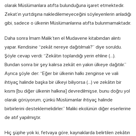
olarak Müslümanlara atıfta bulunduğuna işaret etmektedir.
Zekat’ın yurtdışına nakledilemeyeceğini söyleyenlerin anladığı
gibi, sadece o ülkenin Müslümanlarına atıfta bulunmamaktadır.
Daha sonra İmam Malik’ten el Mudavene kitabından alıntı
yapar. Kendisine “zekât nereye dağıtılmalı?” diye soruldu.
Şöyle cevap verdi: “Zekâtın toplandığı yerin ehline (…).
Bundan sonra bir şey kalırsa zekât en yakın ülkeye dağıtılır.”
Ayrıca şöyle der: “Eğer bir ülkenin halkı zenginse ve vali
ihtiyaç halinde başka bir ülkeyi biliyorsa (…) ve zekâtın bir
kısmı [bu diğer ülkenin halkına] devredilmişse, bunu doğru yol
olarak görüyorum, çünkü Müslümanlar ihtiyaç halinde
birbirlerini desteklemelidirler.” Maliki ekolünün diğer eserlerine
de atıf yapılmıştır.
Hiç şüphe yok ki, fetvaya göre, kaynaklarda belirtilen zekâtın