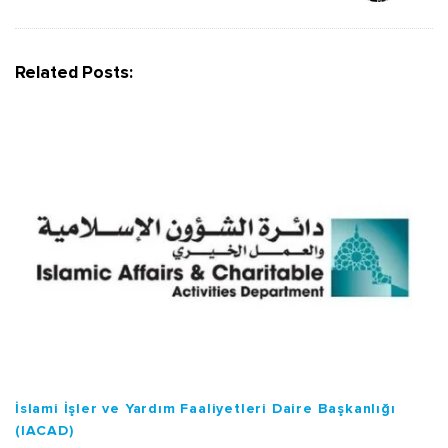
a
v
i
Related Posts:
g
a
t
i
o
n
İslami İşler ve Yardım Faaliyetleri Daire Başkanlığı
(IACAD)