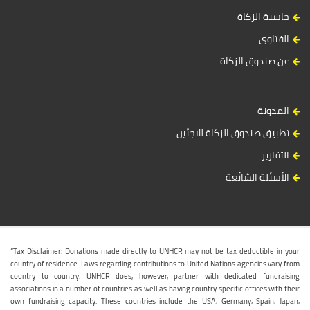
حاسبة الزكاة
الفتاوى
عن صندوق الزكاة
المدونة
تطبيق صندوق الزكاة للاجئين
التقارير
الأسئلة الشائعة
“Tax Disclaimer: Donations made directly to UNHCR may not be tax deductible in your
country of residence. Laws regarding contributions to United Nations agencies vary from
country to country. UNHCR does, however, partner with dedicated fundraising
associations in a number of countries as well as having country specific offices with their
own fundraising capacity. These countries include the USA, Germany, Spain, Japan,