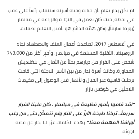
لم يكن بَدار يعلم بأن حياته وحياة أسرته ستنقلب رأساً على عقب
في لحظة، حيث كان يعمل في النجارة والزراعة في ميانمار
(بورما سابقاً)، وكان همّه الدائم هو تأمين التعليم لطفليه.
في أغسطس 2017، تصاعدت أعمال العنف والاضطهاد تجاه
الروهينغا، الأقلية المسلمة في ميانمار، وأجبِر أكثر من 743,000
شخص على الفرار من ديارهم بحثاً عن الأمان في بنغلاديش
المجاورة. وكانت أسرة بَدار من بين الأسر اللاجئة التي قامت
برحلات قاسية عبر الجبال والأنهار قبل الوصول إلى مخيمات
اللاجئين في كوكس بازار.
“لقد قاموا بأمور فظيعة في ميانمار . كان علينا الفرار
سريعاً.. تركنا طبخة الأرزّ على النار ولم نتمكّن حتى من جلب
أوراقنا المهمة معنا.”
بهذه الكلمات عبّر لنا بَدار عن قصة
لجوئه.