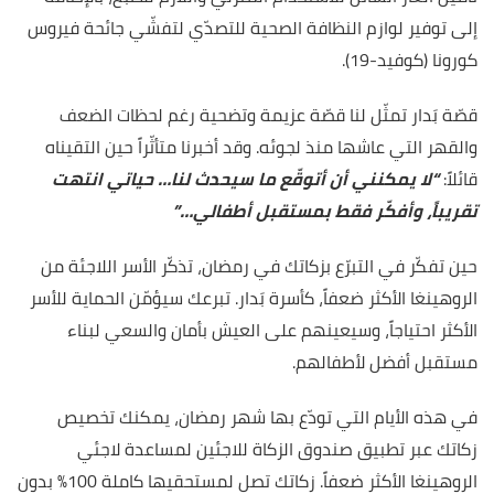
إلى توفير لوازم النظافة الصحية للتصدّي لتفشّي جائحة فيروس
كورونا (كوفيد-19).
قصّة بَدار تمثّل لنا قصّة عزيمة وتضحية رغم لحظات الضعف
والقهر التي عاشها منذ لجوئه. وقد أخبرنا متأثّراً حين التقيناه
قائلاً:
“لا يمكنني أن أتوقّع ما سيحدث لنا… حياتي انتهت
تقريباً، وأفكّر فقط بمستقبل أطفالي…”
حين تفكّر في التبرّع بزكاتك في رمضان، تذكّر الأسر اللاجئة من
الروهينغا الأكثر ضعفاً، كأسرة بَدار. تبرعك سيؤمّن الحماية للأسر
الأكثر احتياجاً، وسيعينهم على العيش بأمان والسعي لبناء
مستقبل أفضل لأطفالهم.
في هذه الأيام التي تودّع بها شهر رمضان، يمكنك تخصيص
زكاتك عبر تطبيق صندوق الزكاة للاجئين لمساعدة لاجئي
الروهينغا الأكثر ضعفاً. زكاتك تصل لمستحقيها كاملة 100% بدون