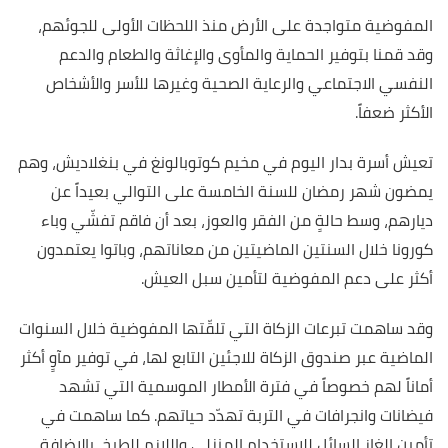
المفوضية متواجدة على الأرض منذ اللحظات الأولى للجوئهم،
وقد قمنا بتوفير الحماية والمأوى والإغاثة والطعام والدعم
النفسي الاجتماعي والرعاية الصحية وغيرها للأسر والأشخاص
الأكثر ضعفاً.
تعيش أسرة بدار اليوم في مخيم كوتوبالونغ في بنغلاديش، وهم
يمضون شهر رمضان للسنة الخامسة على التوالي بعيداً عن
ديارهم، وسط حالةٍ من الفقر والعوز، بعد أن فاقم تفشّي وباء
كورونا خلال السنتين الماضيتين من معاناتهم، وباتوا يعتمدون
أكثر على دعم المفوضية لتأمين سبل العيش.
وقد ساهمت تبرعات الزكاة التي تلقّتها المفوضية خلال السنوات
الماضية عبر صندوق الزكاة للاجئين التابع لها، في توفير مآوٍ أكثر
أماناً لهم خصوصاً في فترة الأمطار الموسمية التي تشهد
فيضانات وانجرافات في التربة تهدّد حياتهم. كما ساهمت في
تأمين الغاز السائل للاستخدام المنزلي واللازم للطبخ، بالإضافة