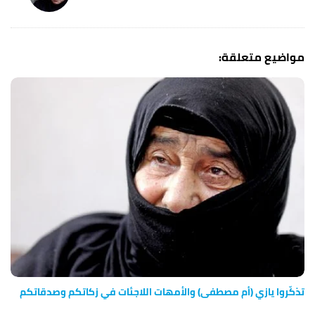
تذكّروا يازي (أم مصطفى) والأمهات اللاجئات في زكاتكم وصدقاتكم