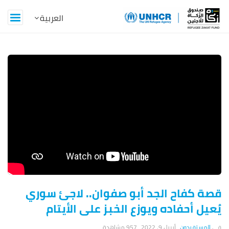
Z
a
k
a
t
B
l
o
قصة كفاح الجد أبو صفوان.. لاجئ سوري
يُعيل أحفاده ويوزع الخبز على الأيتام
g
المستفيدون
أبريل 9, 2022
957 ‎مشاهدة