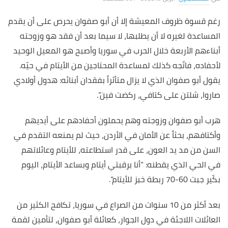
رغم قسوة ظروف المعيشة إلا أن أبو صفوان يحرص على أن يقدم
المساعدة لغيره لا أن يطلبها، لا سيما بعد أن فقد هو وزوجته
أبناءهم الأربعة خلال الحرب في سوريا وأصبح هو المعيل الوحيد
لأحفاده، فاتّجه كذلك لمساعدة المحتاجين من الأيتام في حيّه.
يقول أبو صفوان الذي لا يزال متأثراً بفقدان أبنائه: هدول أولادي
صاروا، شلتن على كتافي، ركضت فين”.
هرب أبو صفوان وزوجته وهم يحملون أحفادهم على أيديهم
وأكتافهم، بحثاً عن الأمان في الأردن، حيث لم يمنعه التقدم في
السن من مد يد العون، على قدر استطاعته، للأيتام وعائلاتهم
في الحي الذي يقطنه: “أنا برقبتي أيتام وبساعد الأيتام، اليوم
بكّير جبت 60-70 ربطة خبز للأيتام”.
بعد أكثر من 10 سنوات من الصراع في سوريا، تكافح الكثير من
العائلات اللاجئة في دول الجوار، كعائلة أبو صفوان، لتأمين لقمة