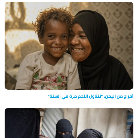
أفراح من اليمن: ”نتناول اللحم مرة في السنة“