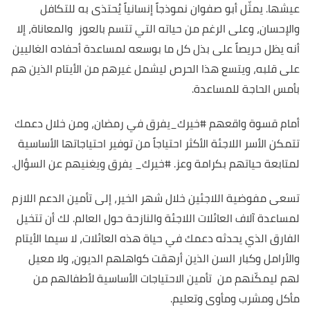
عيشها. يمثّل أبو صفوان نموذجاً إنسانياً يُحتذى به للتكافل
والإحسان، وعلى الرغم من حياته التي تتسم بالعوز والمعاناة، إلا
أنه يظل حريصاً على بذل كل ما بوسعه لمساعدة أحفاده الغاليين
على قلبه، ويتسع هذا الحرص ليشمل غيرهم من الأيتام الذين هم
بأمس الحاجة للمساعدة.
أمام قسوة واقعهم #خيرك_يفرق في رمضان، ومن خلال دعمك
تتمكن الأسر اللاجئة الأكثر احتياجاً من توفير احتياجاتها الأساسية
لمتابعة حياتهم بكرامة وعز. #خيرك_ يفرق ويغنيهم عن السؤال.
تسعى مفوضية اللاجئين خلال شهر الخير، إلى تأمين الدعم اللازم
لمساعدة آلاف العائلات اللاجئة والنازحة حول العالم. لك أن تتخيل
الفارق الذي يحدثه دعمك في حياة هذه العائلات، لا سيما الأيتام
والأرامل وكبار السن الذين أرهقت كواهلهم الديون، ولا معيل
لهم ليمكّنهم من تأمين الاحتياجات الأساسية لأطفالهم من
مأكل ومشرب ومأوى وتعليم.