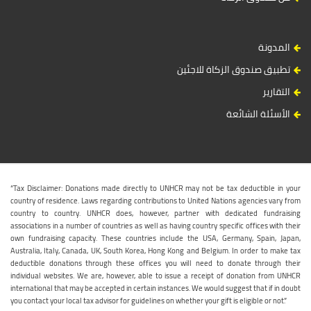
المدونة
تطبيق صندوق الزكاة للاجئين
التقارير
الأسئلة الشائعة
“Tax Disclaimer: Donations made directly to UNHCR may not be tax deductible in your
country of residence. Laws regarding contributions to United Nations agencies vary from
country to country. UNHCR does, however, partner with dedicated fundraising
associations in a number of countries as well as having country specific offices with their
own fundraising capacity. These countries include the USA, Germany, Spain, Japan,
Australia, Italy, Canada, UK, South Korea, Hong Kong and Belgium. In order to make tax
deductible donations through these offices you will need to donate through their
individual websites. We are, however, able to issue a receipt of donation from UNHCR
international that may be accepted in certain instances. We would suggest that if in doubt
you contact your local tax advisor for guidelines on whether your gift is eligible or not.”