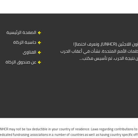
الصفحة الرئيسية
حاسبة الزكاة
المفوضية السامية للأمم المتحدة لشؤون اللاجئين (UNHCR)، وتعرف اختصارًا
مات الأمم المتحدة. نشأت في أعقاب الحرب
الفتاوى
ين نتيجة الحرب. تم تأسيس مكتب…
عن صندوق الزكاة
UNHCR may not be tax deductible in your country of residence. Laws regarding contributions to
icated fundraising associations in a number of countries as well as having country specific off