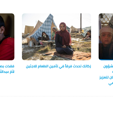
لشؤون
زكاتك تحدث فرقاً في تأمين الطعام للاجئين
فقدَت بصرَ
لأمّ عبدالل
ن لتعزيز
مي