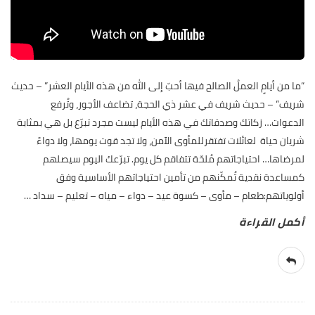
“ما من أيامٍ العملُ الصالح فيها أحبّ إلى الله من هذه الأيام العشر” – حديث
شريف” – حديث شريف في عشر ذي الحجة، تضاعف الأجور، وتُرفع
الدعوات… زكاتك وصدقاتك في هذه الأيام ليست مجرد تبرّع بل هي بمثابة
شريان حياة لعائلات تفتقرللمأوى الآمن، ولا تجد قوت يومها، ولا دواءً
لمرضاها… احتياجاتهم مُلحّة تتفاقم كل يوم. تبرّعك اليوم سيصلهم
كمساعدة نقدية تُمكّنهم من تأمين احتياجاتهم الأساسية وفق
أولوياتهم:طعام – مأوى – كسوة عيد – دواء – مياه – تعليم – سداد
…