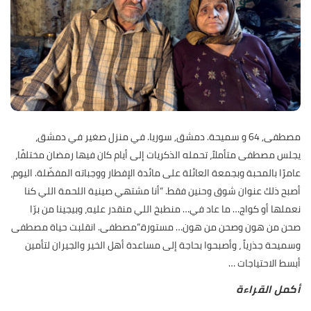
مصطفى, 64 و سميحة. دمشق, سوريا. في منزل صغير في دمشق،
يجلس مصطفى متأملاً، تحمله الذكريات إلى أيام كان فيها رمضان مختلفًا،
عامرًا بالمحبة وبجمعة العائلة على مائدة الإفطار ووجباته المفضّلة. اليوم،
أصبح ذلك عنوان شوق وحنين فقط. “أنا مشتهي صينية اللحمة اللي كنا
نعملها أو كواج… ما عاد في… منطبخ اللي منقدر عليه، وبيجينا من برّا
صحن من هون وصحن من هون… مستورة.”مصطفى. انقلبت حياة مصطفى
وسميحة جذرياً ، وأصبحوا بحاجة إلى مساعدة أهل الخير والجيران لتأمين
أبسط الاحتياجات
…