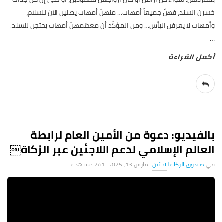
خسرن السند، فهنّ جميعاً أمهات… منهنّ أمهات يصلين الآن للسلام،
وأمهات لا يعرفن اليأس… ومن المؤكّد أن معظمهنّ أمهات يحتجن للسند.
…
بالفيديو: دعوة من الأمين العام لرابطة
العالم الإسلامي لدعم اللاجئين عبر الزكاة￼
صندوق الزكاة للاجئين
مارس 13, 2025
241 ‎مشاهدة