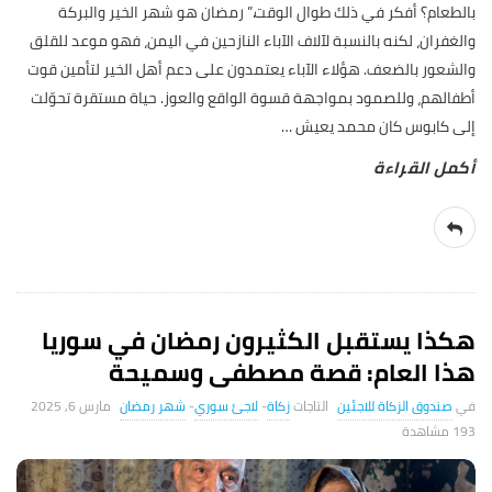
بالطعام؟ أفكر في ذلك طوال الوقت.” رمضان هو شهر الخير والبركة
والغفران، لكنه بالنسبة لآلاف الآباء النازحين في اليمن، فهو موعد للقلق
والشعور بالضعف. هؤلاء الآباء يعتمدون على دعم أهل الخير لتأمين قوت
أطفالهم، وللصمود بمواجهة قسوة الواقع والعوز. حياة مستقرة تحوّلت
إلى كابوس كان محمد يعيش
…
هكذا يستقبل الكثيرون رمضان في سوريا
هذا العام: قصة مصطفى وسميحة
صندوق الزكاة للاجئين
زكاة
-
لاجئ سوري
-
شهر رمضان
مارس 6, 2025
193 ‎مشاهدة