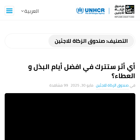
Z
a
k
التصنيف:
صندوق الزكاة للاجئين
a
أي أثر ستترك في افضل أيام البذل و
t
العطاء؟
B
صندوق الزكاة للاجئين
مايو 30, 2025
99 ‎مشاهدة
l
o
g