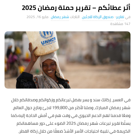
أثر عطائكم – تقرير حملة رمضان 2025
تقارير
-
صندوق الزكاة للاجئين
شهر رمضان
مايو 16, 2025
147 ‎مشاهدة
في العسر, زكاتك سند و يسر بفضل تبرعاتكم وزكواتكم وصدقاتكم خلال
شهر رمضان المبارك، وصلنا لأكثر من 199,800 لاجئ ونازح حول العالم،
ومعًا قدمنا لهم الدعم الحيوي في وقت هم في أمسّ الحاجة إليه.كما
يسلّط تقرير تبرعات شهر رمضان 2025 الضوء على دور مساهماتكم
الكريمة في تلبية احتياجات الأسر الأشدّ ضعفًا من خلال زكاة الفطر،