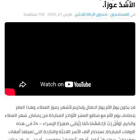
الأشدّ عوزاً.
المستفيدون
-
صندوق الزكاة للاجئين
مارس 21, 2025
193 ‎مشاهدة
قد يكون يومُ الأم يومَ احتفال وتكريم لأشهر رموز العطاء. وهذا العام
يتصادف يوم الأم مع مطلع العشر الأواخر المباركة من رمضان، شهر العطاء
والكرم. (وَقُلْ رَبِّ ارْحَمْهُمَا كَمَا رَبَّيَانِي صَغِيرًا) الإسراء – 24 في هذه
الاوقات المباركة، نستذكر آلاف الأسر اللاجئة والنازحة التي تعيلها أمهات
بمفردهنّ. سواء كنّ أرامل أو كان أزواجهنّ مفقودين، أو حتى إن كن جدّات