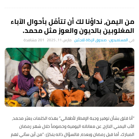
من اليمن، نداؤنا لك أن تتأمّل بأحوال الآباء
المغلوبين بالديون والعوز مثل محمد.
المستفيدون
-
صندوق الزكاة للاجئين
مارس 11, 2025
201 ‎مشاهدة
“أنا قلق بشأن توفير وجبة الإفطار لأطفالي.” بهذه الكلمات يعبّر محمد،
الأب اليمني النازح، عن معاناته اليومية وخصوصاً خلال شهر رمضان
المبارك. أما قبل رمضان وبعده، فالسؤال ذاته يتكرّر: “من أين سآتي لهم