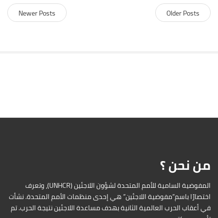
Newer Posts
Older Posts
S
i
t
e
S
i
d
من نحن ؟
e
b
a
المفوضية السامية للأمم المتحدة لشؤون اللاجئين (UNHCR)، وتعرف
r
اختصارًا باسم”مفوضية اللاجئين” هي إحدى منظمات الأمم المتحدة. نشأت
في أعقاب الحرب العالمية الثانية بهدف مساعدة اللاجئين نتيجة الحرب. تم