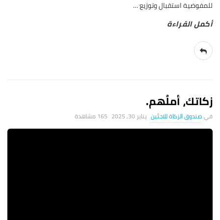
للمفوضية استقبال وتوزيع
…
زكاتك، أملُهم.
صندوق الزكاة للاجئين
يناير 30, 2025
165 ‎مشاهدة