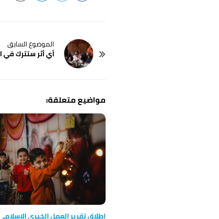
P
أي أثر ستترك في اف
o
s
t
N
a
v
i
g
a
t
i
o
n
اطلاق تقرير العمل الخيري الإسلامي