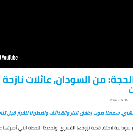
حجة: من السودان, عائلات نازحة
94 ‎مشاهدة
لشاي, سمعنا صوت إطلاق النار والقذائف واضطررنا للفرار قبل تناو
سودانية لاجئة، قصة نزوحها القسري، وتحديدًا اللحظة التي أجبرتها عل