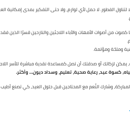
تناول الفطور. لا حمل لأي لوازم، ولا حتى التفكير بمدى إمكانية 
صوت من أصوات الأمهات والآباء اللاجئين والنازحين قسرًا الذين فق
.
قية وملحّة ومؤلمة.
يمكن لزكاتك أو صدقتك أن تصل كمساعدة نقدية مباشرة للأسر اللاجئة
اه، كسوة عيد، رعاية صحية، تعليم، وسداد ديون… وأكثر.
مباركة، وشارك النِّعم مع المحتاجين قبل حلول العيد، كي تصنع أطيب 