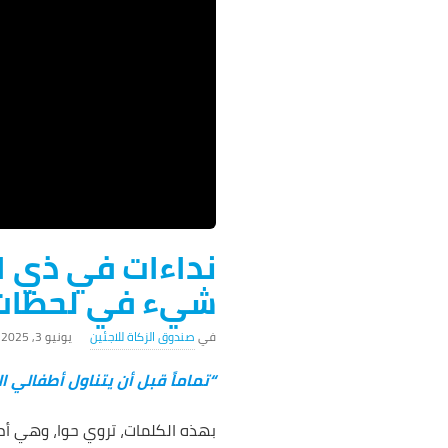
نداءات في ذي ال
شيء في لحظات
صندوق الزكاة للاجئين
يونيو 3, 2025
“تماماً قبل أن يتناول أطفالي ا
بهذه الكلمات، تروي حوا، وهي أم 