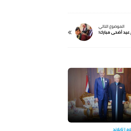
عيد أضحى مبارك!
 | تايلاند