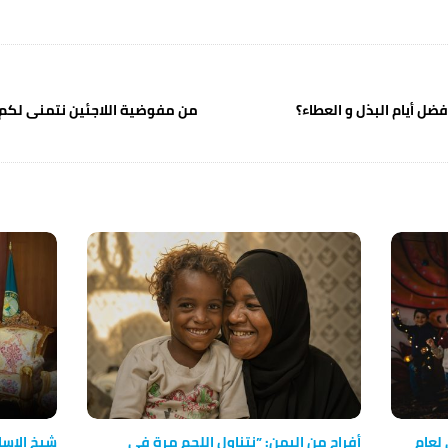
ضل أيام البذل و العطاء؟
من مفوضية اللاجئين نتمنى لكم 
 لعام
أفراح من اليمن: ”نتناول اللحم مرة في
شيخ الإسلام